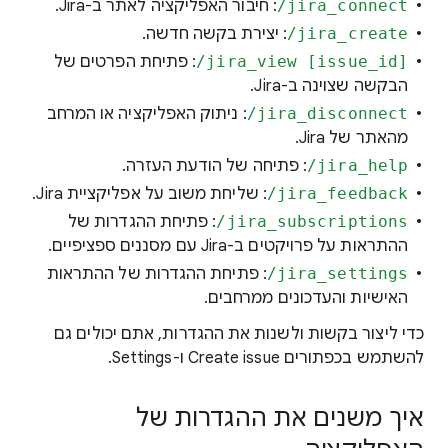
‎/jira_connect
: חיבור האפליקציה לאתר ב-Jira.
‎/jira_create
: יצירת בקשה חדשה.
‎/jira_view [issue_id]
: פתיחת הפרטים של
הבקשה שצוינה ב-Jira.
‎/jira_disconnect
: ניתוק האפליקציה או המרחב
מהאתר של Jira.
‎/jira_help
: פתיחה של הודעת העזרה.
‎/jira_feedback
: שליחת משוב על אפליקציית Jira.
‎/jira_subscriptions
: פתיחת ההגדרות של
ההתראות על פרויקטים ב-Jira עם מסננים ספציפיים.
‎/jira_settings
: פתיחת ההגדרות של ההתראות
האישיות והעדכונים ממרחבים.
כדי ליצור בקשות ולשנות את ההגדרות, אתם יכולים גם
להשתמש בכפתורים Create issue ו-Settings.
איך משנים את ההגדרות של