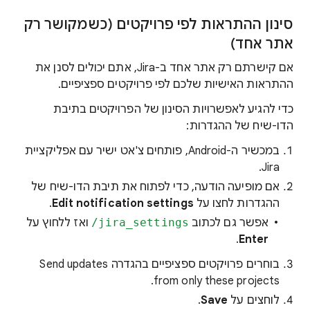
סינון ההתראות לפי פרויקטים (כשמקושר רק
אתר אחד)
אם קישרתם רק אתר אחד ב-Jira, אתם יכולים לסנן את
ההתראות האישיות שלכם לפי פרויקטים ספציפיים.
כדי להגיע לאפשרויות הסינון של הפרויקטים בתיבת
הדו-שיח של ההגדרות:
במכשיר ה-Android, פותחים צ'אט ישיר עם אפליקציית
Jira.
אם מופיעה הודעה, כדי לפתוח את תיבת הדו-שיח של
ההגדרות לחצו על
Edit notification settings
.
אפשר גם לכתוב
‎/jira_settings
ואז ללחוץ על
.
Enter
בוחרים פרויקטים ספציפיים בהגדרה Send updates
from only these projects.
לוחצים על
Save
.