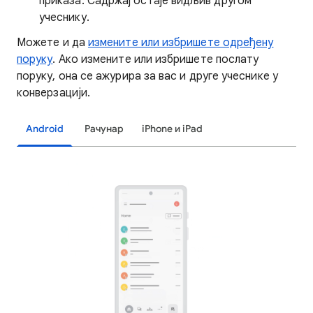
приказа. Садржај остаје видљив другом
учеснику.
Можете и да
измените или избришете одређену
поруку
. Ако измените или избришете послату
поруку, она се ажурира за вас и друге учеснике у
конверзацији.
Android
Рачунар
iPhone и iPad