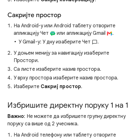
Сакријте простор
На Android-у или Android таблету отворите
апликацију Чет
или апликацију Gmail
.
У Gmail-у: У дну изаберите Чет
.
У доњем менију за навигацију изаберите
Простори.
Са листе изаберите назив простора.
У врху простора изаберите назив простора.
Изаберите
Сакриј простор
.
Избришите директну поруку 1 на 1
Важно
: Не можете да избришете групну директну
поруку са више од 2 учесника.
На Android телефону или таблету отворите