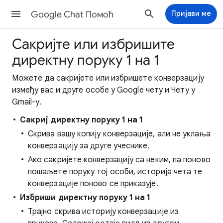
Google Chat Помоћ
Пријави ме
Сакријте или избришите
директну поруку 1 на 1
Можете да сакријете или избришете конверзацију
између вас и друге особе у Google чету и Чету у
Gmail-у.
Сакриј директну поруку 1 на 1
Скрива вашу копију конверзације, али не уклања
конверзацију за друге учеснике.
Ако сакријете конверзацију са неким, па поново
пошаљете поруку тој особи, историја чета те
конверзације поново се приказује.
Избриши директну поруку 1 на 1
Трајно скрива историју конверзације из