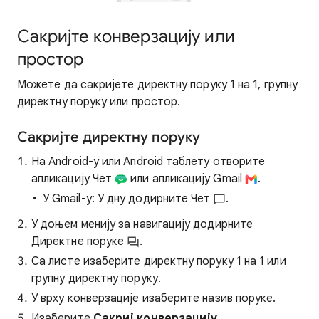
Сакријте конверзацију или
простор
Можете да сакријете директну поруку 1 на 1, групну
директну поруку или простор.
Сакријте директну поруку
На Android-у или Android таблету отворите
апликацију Чет
или апликацију Gmail
.
У Gmail-у: У дну додирните Чет
.
У доњем менију за навигацију додирните
Директне поруке
.
Са листе изаберите директну поруку 1 на 1 или
групну директну поруку.
У врху конверзације изаберите назив поруке.
Изаберите
Сакриј конверзацију
.