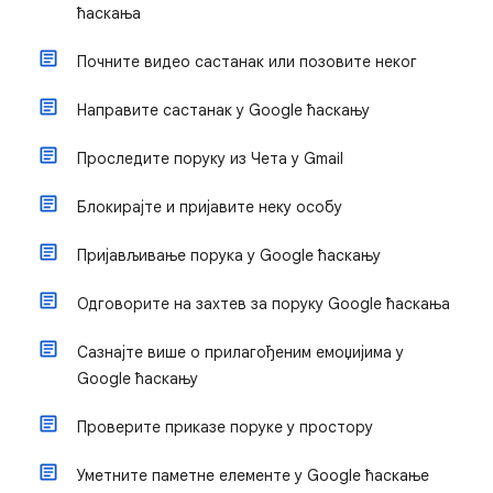
ћаскања
Почните видео састанак или позовите неког
Направите састанак у Google ћаскању
Проследите поруку из Чета у Gmail
Блокирајте и пријавите неку особу
Пријављивање порука у Google ћаскању
Одговорите на захтев за поруку Google ћаскања
Сазнајте више о прилагођеним емоџијима у
Google ћаскању
Проверите приказе поруке у простору
Уметните паметне елементе у Google ћаскање