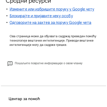
Сродни ресурси
Измените или избришите поруку у Google чету
Блокирајте и пријавите неку особу
Одговорите на захтев за поруку Google чета
Ова страница може да обухвата садржај преведен помоћу
технологије вештачке интелигенције. Преводи вештачке
интелигенције могу да садрже грешке.
Пошаљите повратне информације о овом чланку
Центар за помоћ