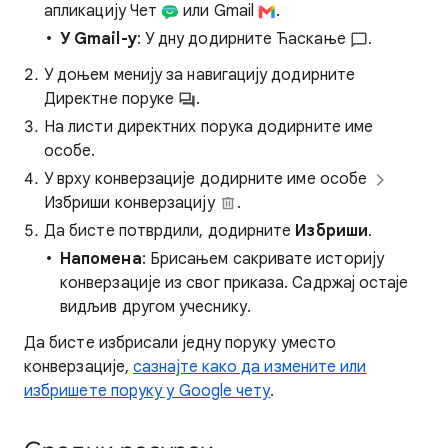
апликацију Чет
или Gmail
.
У Gmail-у
: У дну додирните Ћаскање
.
У доњем менију за навигацију додирните
Директне поруке
.
На листи директних порука додирните име
особе.
У врху конверзације додирните име особе
Избриши конверзацију
.
Да бисте потврдили, додирните
Избриши
.
Напомена
: Брисањем сакривате историју
конверзације из свог приказа. Садржај остаје
видљив другом учеснику.
Да бисте избрисали једну поруку уместо
конверзације,
сазнајте како да измените или
избришете поруку у Google чету
.