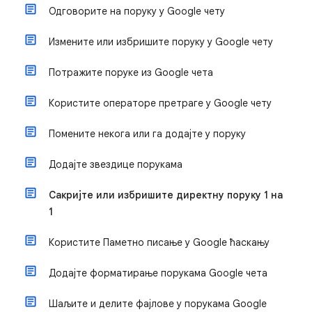
Одговорите на поруку у Google чету
Измените или избришите поруку у Google чету
Потражите поруке из Google чета
Користите операторе претраге у Google чету
Помените некога или га додајте у поруку
Додајте звездице порукама
Сакријте или избришите директну поруку 1 на
1
Користите Паметно писање у Google ћаскању
Додајте форматирање порукама Google чета
Шаљите и делите фајлове у порукама Google