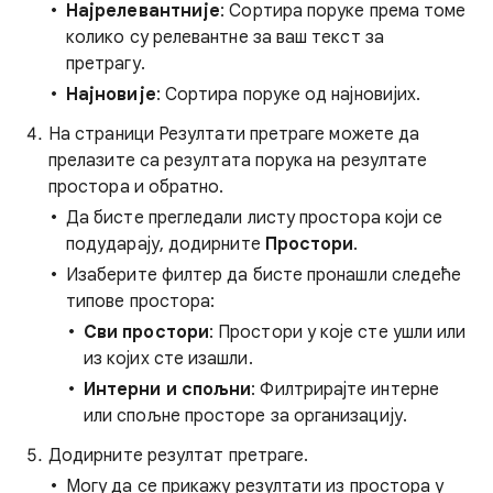
Најрелевантније
: Сортира поруке према томе
колико су релевантне за ваш текст за
претрагу.
Најновије
: Сортира поруке од најновијих.
На страници Резултати претраге можете да
прелазите са резултата порука на резултате
простора и обратно.
Да бисте прегледали листу простора који се
подударају, додирните
Простори
.
Изаберите филтер да бисте пронашли следеће
типове простора:
Сви простори
: Простори у које сте ушли или
из којих сте изашли.
Интерни и спољни
: Филтрирајте интерне
или спољне просторе за организацију.
Додирните резултат претраге.
Могу да се прикажу резултати из простора у