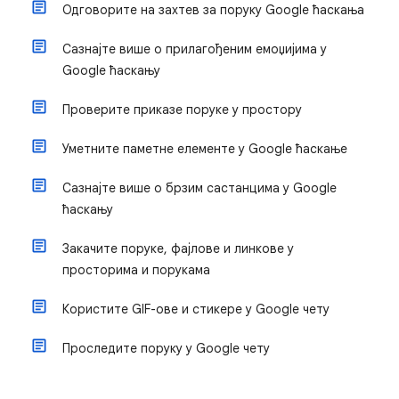
Одговорите на захтев за поруку Google ћаскања
Сазнајте више о прилагођеним емоџијима у
Google ћаскању
Проверите приказе поруке у простору
Уметните паметне елементе у Google ћаскање
Сазнајте више о брзим састанцима у Google
ћаскању
Закачите поруке, фајлове и линкове у
просторима и порукама
Користите GIF-ове и стикере у Google чету
Проследите поруку у Google чету