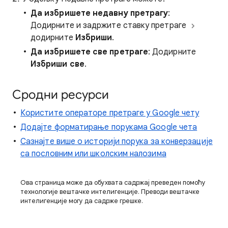
Да избришете недавну претрагу
:
Додирните и задржите ставку претраге
додирните
Избриши
.
Да избришете све претраге
: Додирните
Избриши све
.
Сродни ресурси
Користите операторе претраге у Google чету
Додајте форматирање порукама Google чета
Сазнајте више о историји порука за конверзације
са пословним или школским налозима
Ова страница може да обухвата садржај преведен помоћу
технологије вештачке интелигенције. Преводи вештачке
интелигенције могу да садрже грешке.