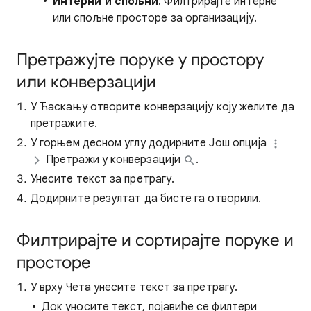
Интерни и спољни
: Филтрирајте интерне
или спољне просторе за организацију.
Претражујте поруке у простору
или конверзацији
У Ћаскању отворите конверзацију коју желите да
претражите.
У горњем десном углу додирните Још опција
Претражи у конверзацији
.
Унесите текст за претрагу.
Додирните резултат да бисте га отворили.
Филтрирајте и сортирајте поруке и
просторе
У врху Чета унесите текст за претрагу.
Док уносите текст, појавиће се филтери