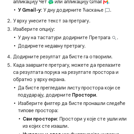
апликацију Чет
или апликацију Gmail
.
У Gmail-у
: У дну додирните Ћаскање
.
У врху унесите текст за претрагу.
Изаберите опцију:
У дну на тастатури додирните Претрага
.
Додирнете недавну претрагу.
Додирните резултат да бисте га отворили.
Када завршите претрагу, можете да прелазите
са резултата порука на резултате простора и
обратно у врху екрана.
Да бисте прегледали листу простора који се
подударају, додирните
Простори
.
Изаберите филтер да бисте пронашли следеће
типове простора:
Сви простори
: Простори у које сте ушли или
из којих сте изашли.