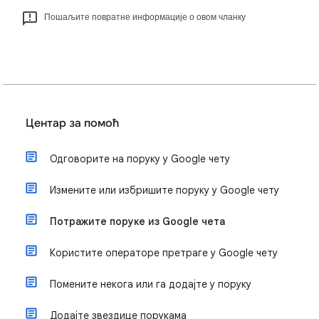
Пошаљите повратне информације о овом чланку
Центар за помоћ
Одговорите на поруку у Google чету
Измените или избришите поруку у Google чету
Потражите поруке из Google чета
Користите операторе претраге у Google чету
Помените некога или га додајте у поруку
Додајте звездице порукама