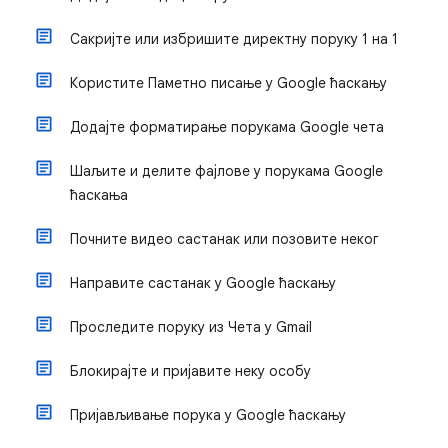
Сакријте или избришите директну поруку 1 на 1
Користите Паметно писање у Google ћаскању
Додајте форматирање порукама Google чета
Шаљите и делите фајлове у порукама Google
ћаскања
Почните видео састанак или позовите неког
Направите састанак у Google ћаскању
Проследите поруку из Чета у Gmail
Блокирајте и пријавите неку особу
Пријављивање порука у Google ћаскању