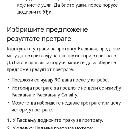
које нисте ушли. Да бисте ушли, поред поруке
додирните
Уђи
.
Избришите предложене
резултате претраге
Кад куцате у траци за претрагу Ћаскања, предлози
могу да се приказују на основу историје претраге.
Да бисте пронашли поруке, можете да изаберете
предложен резултат претраге.
Предлози се чувају 90 дана после употребе.
Историја претраге за предлоге не дели се између
Ћаскања и Ћаскања у Gmail-у.
Можете да избришете недавне претраге или целу
историју претраге.
У Ћаскању додирните траку за претрагу.
У одељку Недавне претраге можете: