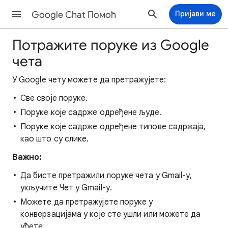
Google Chat Помоћ
Пријави ме
Потражите поруке из Google
чета
У Google чету можете да претражујете:
Све своје поруке.
Поруке које садрже одређене људе.
Поруке које садрже одређене типове садржаја,
као што су слике.
Важно:
Да бисте претражили поруке чета у Gmail-у,
укључите Чет у Gmail-у.
Можете да претражујете поруке у
конверзацијама у које сте ушли или можете да
уђете.