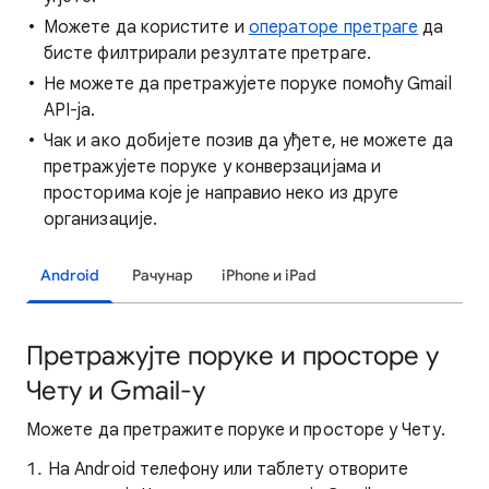
Можете да користите и
операторе претраге
да
бисте филтрирали резултате претраге.
Не можете да претражујете поруке помоћу Gmail
API-ја.
Чак и ако добијете позив да уђете, не можете да
претражујете поруке у конверзацијама и
просторима које је направио неко из друге
организације.
Android
Рачунар
iPhone и iPad
Претражујте поруке и просторе у
Чету и Gmail-у
Можете да претражите поруке и просторе у Чету.
На Android телефону или таблету отворите