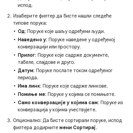
испод.
Изаберите филтер да бисте нашли следеће
типове порука:
Од
: Поруке које шаљу одређени људи.
Наведено у
: Поруке наведене у одређеној
конверзацији или простору.
Прилог
: Поруке које садрже документе,
табеле, слајдове и друго.
Датум
: Поруке послате током одређеног
периода.
Има линк
: Поруке које садрже линкове.
Помиње ме
: Поруке у којима се помињете.
Само конверзације у којима сам
: Поруке из
конверзација у којима учествујете.
Опционално: Да бисте сортирали поруке, испод
филтера додирните
мени Сортирај
.