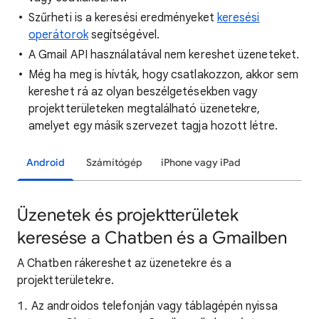
Szűrheti is a keresési eredményeket
keresési
operátorok
segítségével.
A Gmail API használatával nem kereshet üzeneteket.
Még ha meg is hívták, hogy csatlakozzon, akkor sem
kereshet rá az olyan beszélgetésekben vagy
projektterületeken megtalálható üzenetekre,
amelyet egy másik szervezet tagja hozott létre.
Android
Számítógép
iPhone vagy iPad
Üzenetek és projektterületek
keresése a Chatben és a Gmailben
A Chatben rákereshet az üzenetekre és a
projektterületekre.
Az androidos telefonján vagy táblagépén nyissa