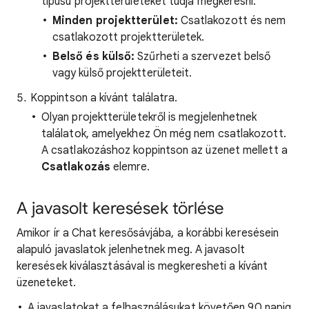
típusú projektterületeket tudja megkeresni:
Minden projektterület:
Csatlakozott és nem
csatlakozott projektterületek.
Belső és külső:
Szűrheti a szervezet belső
vagy külső projektterületeit.
Koppintson a kívánt találatra.
Olyan projektterületekről is megjelenhetnek
találatok, amelyekhez Ön még nem csatlakozott.
A csatlakozáshoz koppintson az üzenet mellett a
Csatlakozás
elemre.
A javasolt keresések törlése
Amikor ír a Chat keresősávjába, a korábbi keresésein
alapuló javaslatok jelenhetnek meg. A javasolt
keresések kiválasztásával is megkeresheti a kívánt
üzeneteket.
A javaslatokat a felhasználásukat követően 90 napig