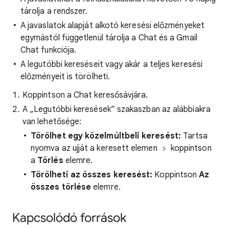
tárolja a rendszer.
A javaslatok alapját alkotó keresési előzményeket
egymástól függetlenül tárolja a Chat és a Gmail
Chat funkciója.
A legutóbbi kereséseit vagy akár a teljes keresési
előzményeit is törölheti.
Koppintson a Chat keresősávjára.
A „Legutóbbi keresések” szakaszban az alábbiakra
van lehetősége:
Törölhet egy közelmúltbeli keresést:
Tartsa
nyomva az ujját a keresett elemen
koppintson
a
Törlés
elemre.
Törölheti az összes keresést:
Koppintson
Az
összes törlése
elemre.
Kapcsolódó források