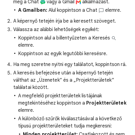
meg a Chat
vagy a Gmail
alkalmazást.
A Gmailben:
Alul koppintson a Chat
elemre.
A képernyő tetején írja be a keresett szöveget.
Válassza az alábbi lehetőségek egyikét:
Koppintson alul a billentyűzeten a Keresés
elemre.
Koppintson az egyik legutóbbi keresésre.
Ha meg szeretne nyitni egy találatot, koppintson rá.
A keresés befejezése után a képernyő tetején
válthat az „Üzenetek” és a „Projektterületek”
találatai között.
A megfelelő projektterületek listájának
megtekintéséhez koppintson a
Projektterületek
elemre.
A különböző szűrők kiválasztásával a következő
típusú projektterületeket tudja megkeresni:
Minden projektterület:
Csatlakozott és nem