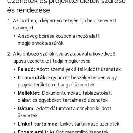
Üzenetek és projektterületek szűrése
és rendezése
A Chatben, a képernyő tetején írja be a keresett
szöveget.
A szöveg beírása közben a mező alatt
megjelennek a szűrők.
A különböző szűrők kiválasztásával a következő
típusú üzeneteket tudja megkeresni:
Feladó:
Adott személyek által küldött üzenetek.
Itt mondták:
Egy adott beszélgetésben vagy
projektterületen elhangzó üzenetek.
Melléklet:
Dokumentumokat, táblázatokat,
diákat és egyebeket tartalmazó üzenetek
Dátum:
Adott dátumtartományban küldött
üzenetek.
Linket tartalmaz:
Linket tartalmazó üzenetek.
Engem említ:
Az Önt megemlítő üzenetek.