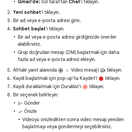
Gmail'de:
Sol taraftan
Chat
'i tıklayın.
Yeni sohbet
'i tıklayın.
Bir ad veya e-posta adresi girin.
Sohbet başlat
'ı tıklayın.
Bir ad veya e-posta adresi girdiğinizde öneriler
alabilirsiniz.
Grup doğrudan mesajı (DM) başlatmak için daha
fazla ad veya e-posta adresi ekleyin.
Alttaki yanıt alanında
Video mesaj'ı
tıklayın.
Kaydı başlatmak için pop-up'ta Kaydet'i
tıklayın.
Kaydı duraklatmak için Duraklat'ı
tıklayın.
Bir seçenek belirleyin:
Gönder
Önizle
Videoyu önizledikten sonra video mesajı yeniden
başlatmayı veya göndermeyi seçebilirsiniz.