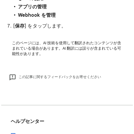
アプリの管理
Webhook を管理
[
保存
] をタップします。
このページには、AI 技術を使用して翻訳されたコンテンツが含
まれている場合があります。AI 翻訳には誤りが含まれている可
能性があります。
この記事に関するフィードバックをお寄せください
ヘルプセンター