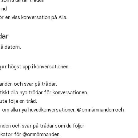
t som startar tråden
ämnd
för en viss konversation på Alla.
dar
å datorn.
gar
högst upp i konversationen.
landen och svar på trådar.
tiskt alla nya trådar för konversationen.
luta följa en tråd.
r om alla nya huvudkonversationer, @omnämnanden och
en och svar på trådar som du följer.
indikator för @omnämnanden.