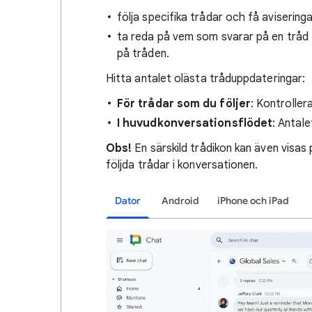
följa specifika trådar och få aviseri
ta reda på vem som svarar på en tråd 
på tråden.
Hitta antalet olästa tråduppdateringar:
För trådar som du följer
: Kontrolle
I huvudkonversationsflödet
: Antal
Obs!
En särskild trådikon kan även visas p
följda trådar i konversationen.
Dator
Android
iPhone och iPad