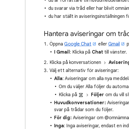
du är författare till huvudmeddelande
du svarar via tråd eller har blivit omn
du har ställt in aviseringsinställningen 
Hantera aviseringar om trå
Öppna
Google Chat
eller
Gmail
p
I Gmail
: Klicka på
Chat
till vänster.
Klicka på konversationen
Aviserin
Välj ett alternativ för aviseringar:
Alla
: Aviseringar om alla nya medde
Om du väljer Alla följer du automa
Klicka på
Följer
om du vill s
Huvudkonversationer:
Aviseringa
svar på trådar som du följer.
För dig:
Aviseringar om @omnämnand
Inga
: Inga aviseringar, endast en 