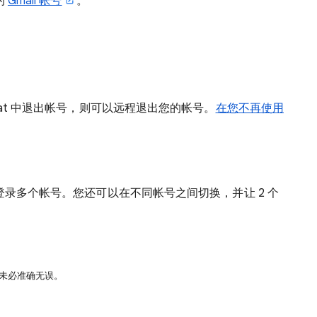
的
Gmail 帐号
。
Chat 中退出帐号，则可以远程退出您的帐号。
在您不再使用
时登录多个帐号。您还可以在不同帐号之间切换，并让 2 个
译未必准确无误。