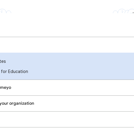
tes
for Education
Cameyo
your organization