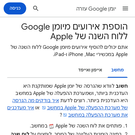
יומן Google עזרה
כניסה
הוספת אירועים מיומן Google
ללוח השנה של Apple
אתם יכולים להוסיף אירועים מיומן Google ללוח השנה של
Apple במכשירי Mac, ‏iPhone ו-iPad.
מחשב
אייפון ואייפד
חשוב
לוודא שהגרסה של יומן Apple שמותקנת היא
העדכנית ביותר, ושמערכת ההפעלה של Apple במחשב
היא העדכנית ביותר. רוצים לדעת
איך בודקים מה הגרסה
של מערכת ההפעלה של Apple במחשב
או
איך מעדכנים
את מערכת ההפעלה במחשב
?
פותחים את לוח השנה של Apple
במחשב.
בפינה הימנית העליונה של המסך, לוחצים על
לוח שנה