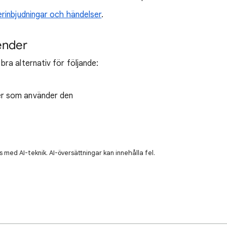
rinbjudningar och händelser
.
ender
ra alternativ för följande:
er som använder den
 med AI-teknik. AI-översättningar kan innehålla fel.