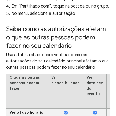
Em "Partilhado com", toque na pessoa ou no grupo.
No menu, selecione a autorização.
Saiba como as autorizações afetam
o que as outras pessoas podem
fazer no seu calendário
Use a tabela abaixo para verificar como as
autorizações do seu calendário principal afetam o que
outras pessoas podem fazer no seu calendário.
O que as outras
Ver
Ver
Fa
pessoas podem
disponibilidade
detalhes
alt
fazer
do
(ve
evento
pri
co
liv
Ver o fuso horário