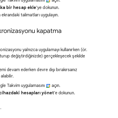
ogle Takvim uygulamasını
açın.
ka bir hesap ekle
'ye dokunun.
krandaki talimatları uygulayın.
nkronizasyonu kapatma
kronizasyonu yalnızca uygulamayı kullanırken (ör.
uşturup değiştirdiğinizde) gerçekleşecek şekilde
emi devam ederken devre dışı bırakırsanız
labilir.
ogle Takvim uygulamasını
açın.
cihazdaki hesapları yönet
'e dokunun.
.