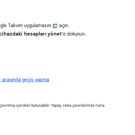
ogle Takvim uygulamasını
açın.
cihazdaki hesapları yönet
'e dokunun.
r arasında geçiş yapma
evrilmiş içerikler bulunabilir. Yapay zeka çevirilerinde hata