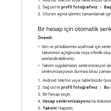
Android telefon veya tabletinizde Go
Sağ üstte
profil fotoğrafınız
Baş
Oturum açma işlemini tamamlamak için e
Bir hesap için otomatik se
Önemli:
Veri ve pil kullanımını azaltmak için sen
takviminizi açtığınızda veya etkinlik ol
sınırlandırabilirsiniz.
Takvim uygulamasını senkronizasyon işl
senkronizasyonun durması biraz zaman a
Android telefon veya tabletinizde Go
Sağ üstte
profil fotoğrafınız
Bu 
Bir hesap seçin.
Hesap senkronizasyonu
'na dokunun
Takvim
'i kapatın.