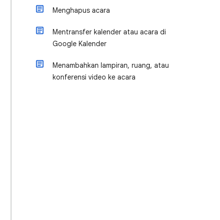
Menghapus acara
Mentransfer kalender atau acara di
Google Kalender
Menambahkan lampiran, ruang, atau
konferensi video ke acara