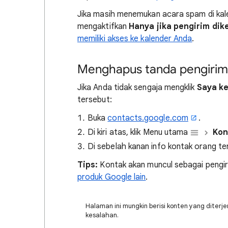
Jika masih menemukan acara spam di kal
mengaktifkan
Hanya jika pengirim dik
memiliki akses ke kalender Anda
.
Menghapus tanda pengirim 
Jika Anda tidak sengaja mengklik
Saya ke
tersebut:
Buka
contacts.google.com
.
Di kiri atas, klik Menu utama
Kon
Di sebelah kanan info kontak orang ter
Tips:
Kontak akan muncul sebagai pengiri
produk Google lain
.
Halaman ini mungkin berisi konten yang diter
kesalahan.