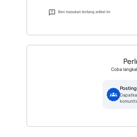
Beri masukan tentang artikel ini
Perl
Coba langkah
Posting
Dapatka
komunit