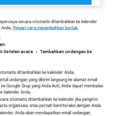
epercaya secara otomatis ditambahkan ke kalender
k Anda.
Pelajari cara menambahkan kontak
.
.
lan
.
lik
Setelan acara
Tambahkan undangan ke
tomatis ditambahkan ke kalender Anda.
 untuk undangan yang dikirim langsung ke alamat email
m ke Google Grup yang Anda ikuti, Anda dapat membalas
e kalender Anda.
cara otomatis ditambahkan ke kalender jika pengirim
ota organisasi, atau pernah berinteraksi dengan Anda.
kalender, Anda akan mendapatkan email undangan.