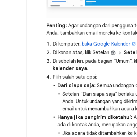
Penting:
Agar undangan dari pengguna t
Anda, tambahkan email mereka ke konta
Di komputer,
buka Google Kalender
Di kanan atas, klik Setelan
Sete
Di sebelah kiri, pada bagian “Umum”, k
kalender saya
.
Pilih salah satu opsi:
Dari siapa saja:
Semua undangan o
Setelan "Dari siapa saja" berlaku
Anda. Untuk undangan yang dikiri
email untuk menambahkan acara k
Hanya jika pengirim diketahui:
A
ada di kontak Anda, merupakan angg
Jika acara tidak ditambahkan ke 