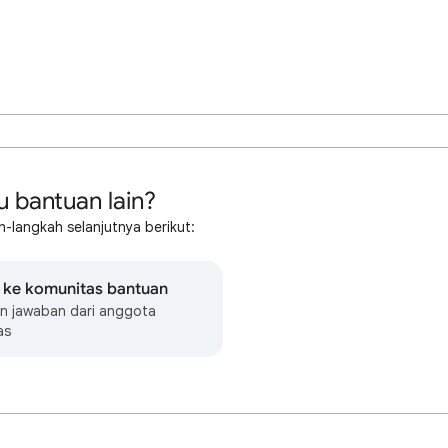
u bantuan lain?
-langkah selanjutnya berikut:
 ke komunitas bantuan
n jawaban dari anggota
as