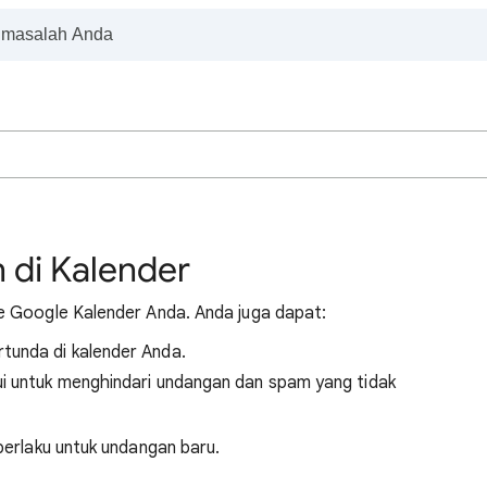
 di Kalender
e Google Kalender Anda. Anda juga dapat:
tunda di kalender Anda.
ui untuk menghindari undangan dan spam yang tidak
berlaku untuk undangan baru.