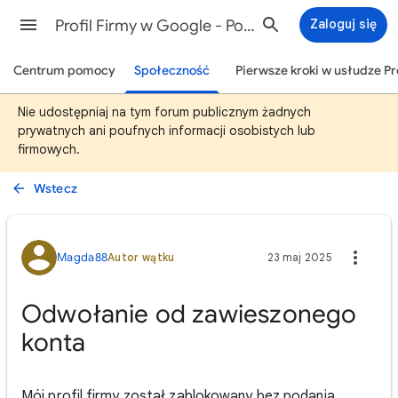
Profil Firmy w Google - Pomoc
Zaloguj się
Centrum pomocy
Społeczność
Pierwsze kroki w usłudze Pr
Nie udostępniaj na tym forum publicznym żadnych
prywatnych ani poufnych informacji osobistych lub
firmowych.
Wstecz
Magda88
Autor wątku
23 maj 2025
Odwołanie od zawieszonego
konta
Mój profil firmy został zablokowany bez podania