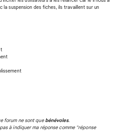
nciter les utilisateurs à les relancer car le il nous à
 la suspension des fiches, ils travaillent sur un
nt
ment
blissement
ce forum ne sont que
bénévoles
.
z pas à indiquer ma réponse comme "réponse