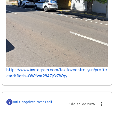
https://www.instagram.com/taxifozcentro_yuri/profile
card/?igsh=OWYwa284ZjYzZWgy
Y
Yuri Gonçalves tomazzoli
3 de jan. de 2025