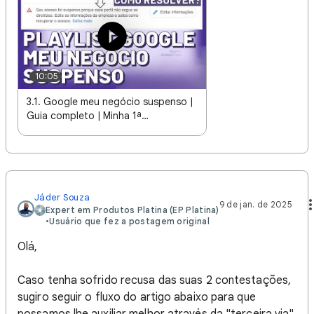
10:05
3.1. Google meu negócio suspenso |
Guia completo | Minha 1ª
contestação foi negada, e agora?
Jáder Souza
9 de jan. de 2025
Expert em Produtos Platina (EP Platina)
•
Usuário que fez a postagem original
Olá,
Caso tenha sofrido recusa das suas 2 contestações,
sugiro seguir o fluxo do artigo abaixo para que
possamos lhe auxiliar melhor através da "terceira via"