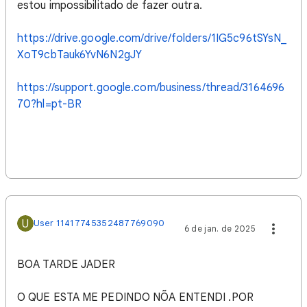
estou impossibilitado de fazer outra.
https://drive.google.com/drive/folders/1IG5c96tSYsN_
XoT9cbTauk6YvN6N2gJY
https://support.google.com/business/thread/3164696
70?hl=pt-BR
U
User 11417745352487769090
6 de jan. de 2025
BOA TARDE JADER
O QUE ESTA ME PEDINDO NÕA ENTENDI .POR