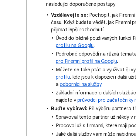
následující doporučené postupy:
Vzdělávejte se:
Pochopit, jak Firemní
času. Když budete vědět, jak Firemní pr
přijímat lepší rozhodnutí.
Úvod do běžně používaných funkcí Fi
profilu na Googlu
.
Podrobné odpovědi na různá témata t
pro Firemní profil na Googlu
.
Můžete se také ptát a využívat či 
profilu
, kde jsou k dispozici i další u
a
odborníci na služby
.
Základní informace o dalších službá
najdete v
průvodci pro začátečníky 
Buďte vybíraví:
Při výběru partnera tř
Spravoval tento partner už někdy v m
Pracoval už s firmami, které mají po
Jaké další služby vám může nabídnou