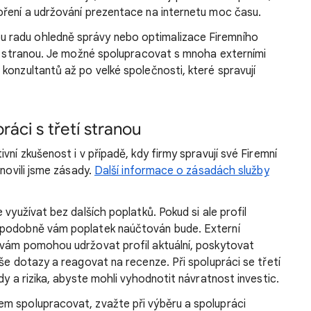
oření a udržování prezentace na internetu moc času.
 radu ohledně správy nebo optimalizace Firemního
tí stranou. Je možné spolupracovat s mnoha externími
konzultantů až po velké společnosti, které spravují
ráci s třetí stranou
vní zkušenost i v případě, kdy firmy spravují své Firemní
anovili jsme zásady.
Další informace o zásadách služby
 využívat bez dalších poplatků. Pokud si ale profil
ěpodobně vám poplatek naúčtován bude. Externí
 vám pomohou udržovat profil aktuální, poskytovat
še dotazy a reagovat na recenze. Při spolupráci se třetí
dy a rizika, abyste mohli vyhodnotit návratnost investic.
m spolupracovat, zvažte při výběru a spolupráci