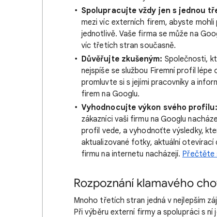
Spolupracujte vždy jen s jednou tř
mezi víc externích firem, abyste mohl
jednotlivě. Vaše firma se může na Goo
víc třetích stran současně.
Důvěřujte zkušeným:
Společnosti, kt
nejspíše se službou Firemní profil lépe
promluvte si s jejími pracovníky a inf
firem na Googlu.
Vyhodnocujte výkon svého profilu
zákazníci vaši firmu na Googlu nacházejí
profil vede, a vyhodnoťte výsledky, kte
aktualizované fotky, aktuální otevírac
firmu na internetu nacházejí.
Přečtěte s
Rozpoznání klamavého cho
Mnoho třetích stran jedná v nejlepším zá
Při výběru externí firmy a spolupráci s ní