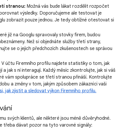
etí stranou:
Možná vás bude lákat rozdělit rozpočet
i porovnat výsledky. Doporučujeme ale testovat je
glu zobrazit pouze jednou. Je tedy obtížné otestovat si
eré již na Googlu spravovaly stovky firem, budou
 obeznámeny. Než si objednáte služby třetí strany,
ormujte se o jejich předchozích zkušenostech se správou
:
V účtu Firemního profilu najdete statistiky o tom, jak
 a jak s ní interagují. Každý měsíc zkontrolujte, jak si váš
ré vám spolupráce se třetí stranou přináší. Kontrolujte
í dobu a změny v tom, jakým způsobem zákazníci vaši
i, jak zjistit a sledovat výkon Firemního profilu.
vání
jmu svých klientů, ale některé jsou méně důvěryhodné.
 je třeba dávat pozor na tyto varovné signály: