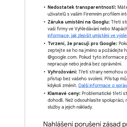
Nedostatek transparentnosti:
Máte 
uživatelů s vaším Firemním profilem inter
Záruka umístění na Googlu:
Třetí st
vaší firmy ve Vyhledávání nebo Mapác
informace, jak zlepšit umístění ve výsl
Tvrzení, že pracují pro Google:
Poku
zeptejte se ho na jméno a požádejte 
@google.com. Pokud tyto informace 
nepracuje nebo jedná bez oprávnění.
Vyhrožování:
Třetí strany nemohou ods
přístup bez vašeho svolení. Přístup mů
kdykoli změnit.
Další informace o správ
Klamavé ceny:
Problematické třetí st
dohodli. Než odsouhlasíte spolupráci, n
služby a jejich náklady.
Nahlášení porušení zásad pr