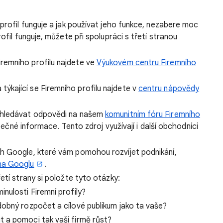
 profil funguje a jak používat jeho funkce, nezabere moc
ofil funguje, můžete při spolupráci s třetí stranou
remního profilu najdete ve
Výukovém centru Firemního
ýkající se Firemního profilu najdete v
centru nápovědy
vyhledávat odpovědi na našem
komunitním fóru Firemního
žitečné informace. Tento zdroj využívají i další obchodníci
ch Google, které vám pomohou rozvíjet podnikání,
na Googlu
.
etí strany si položte tyto otázky:
inulosti Firemní profily?
dobný rozpočet a cílové publikum jako ta vaše?
t a pomoci tak vaší firmě růst?