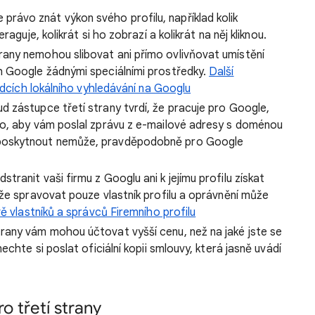
právo znát výkon svého profilu, například kolik
aguje, kolikrát si ho zobrazí a kolikrát na něj kliknou.
rany nemohou slibovat ani přímo ovlivňovat umístění
h Google žádnými speciálními prostředky.
Další
edcích lokálního vyhledávání na Googlu
d zástupce třetí strany tvrdí, že pracuje pro Google,
ho, aby vám poslal zprávu z e-mailové adresy s doménou
poskytnout nemůže, pravděpodobně pro Google
tranit vaši firmu z Googlu ani k jejímu profilu získat
že spravovat pouze vlastník profilu a oprávnění může
ě vlastníků a správců Firemního profilu
rany vám mohou účtovat vyšší cenu, než na jaké jste se
echte si poslat oficiální kopii smlouvy, která jasně uvádí
o třetí strany