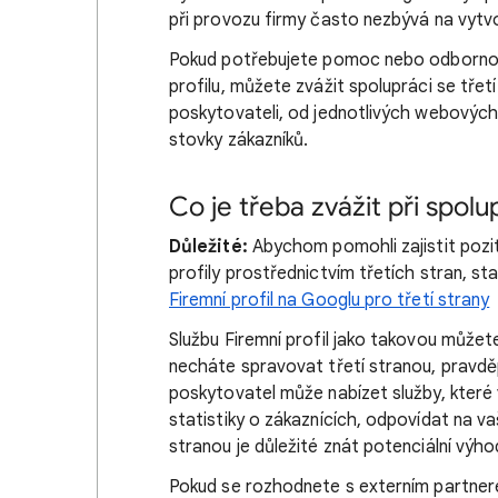
při provozu firmy často nezbývá na vytv
Pokud potřebujete pomoc nebo odbornou
profilu, můžete zvážit spolupráci se tře
poskytovateli, od jednotlivých webových 
stovky zákazníků.
Co je třeba zvážit při spolup
Důležité:
Abychom pomohli zajistit poziti
profily prostřednictvím třetích stran, st
Firemní profil na Googlu pro třetí strany
Službu Firemní profil jako takovou můžete
necháte spravovat třetí stranou, pravd
poskytovatel může nabízet služby, které
statistiky o zákaznících, odpovídat na va
stranou je důležité znát potenciální výho
Pokud se rozhodnete s externím partnere