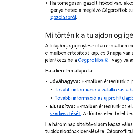
Ha tömegesen igazolt fiókod van, akko
igényelheted a meglévő Cégprofilok tu
igazolásáról
.
Mi történik a tulajdonjog ig
A tulajdonjog igénylése után e-mailben me
e-mailben értesítést kap, és 3 napja van
jelentkezz be a
Cégprofilba
, vagy vála
Ha a kérelem állapota:
Jóváhagyva:
E-mailben értesítünk a j
További információ a vállalkozás ada
További információ az új profiltula
Elutasítva:
E-mailben értesítünk az el
szerkesztését
. A döntés ellen fellebbe
Ha három nap elteltével sem kapsz válasz
tulajdonjogának igénylésére. Cégprofil tu