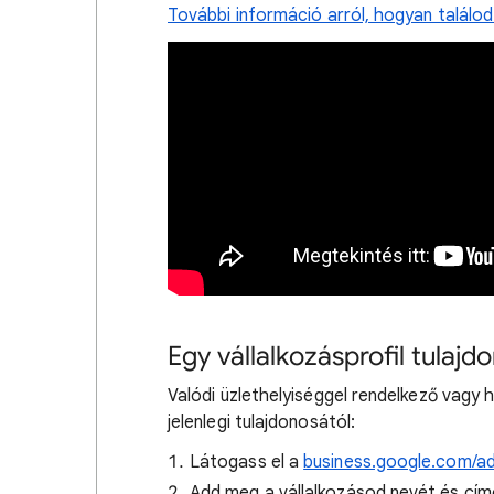
További információ arról, hogyan találod
Egy vállalkozásprofil tulaj
Valódi üzlethelyiséggel rendelkező vagy hi
jelenlegi tulajdonosától:
Látogass el a
business.google.com/a
Add meg a vállalkozásod nevét és cím