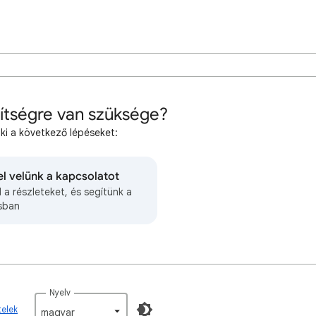
ítségre van szüksége?
 ki a következő lépéseket:
el velünk a kapcsolatot
 a részleteket, és segítünk a
sban
Nyelv
telek
magyar‎