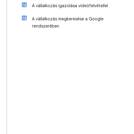
A vállalkozás igazolása videófelvétellel
A vállalkozás megkeresése a Google
rendszerében