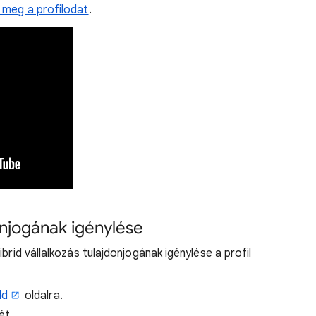
 meg a profilodat
.
donjogának igénylése
brid vállalkozás tulajdonjogának igénylése a profil
dd
oldalra.
ét.