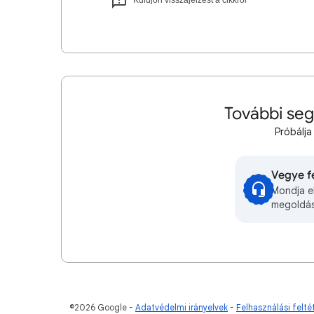
Küldjön visszajelzést a cikkről
További seg
Próbálja
Vegye f
Mondja el
megoldá
©2026 Google
Adatvédelmi irányelvek
Felhasználási felté