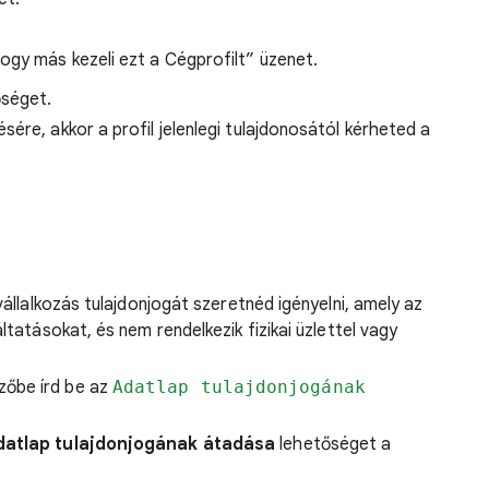
hogy más kezeli ezt a Cégprofilt” üzenet.
séget.
ésére, akkor a profil jelenlegi tulajdonosától kérheted a
vállalkozás tulajdonjogát szeretnéd igényelni, amely az
ltatásokat, és nem rendelkezik fizikai üzlettel vagy
zőbe írd be az
Adatlap tulajdonjogának
datlap tulajdonjogának átadása
lehetőséget a