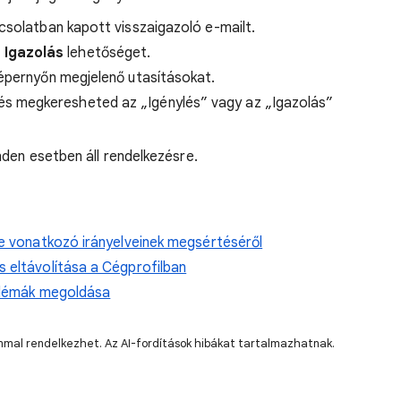
csolatban kapott visszaigazoló e-mailt.
Igazolás
lehetőséget.
képernyőn megjelenő utasításokat.
 és megkeresheted az „Igénylés” vagy az „Igazolás”
nden esetben áll rendelkezésre.
re vonatkozó irányelveinek megsértéséről
 eltávolítása a Cégprofilban
oblémák megoldása
lommal rendelkezhet. Az AI-fordítások hibákat tartalmazhatnak.