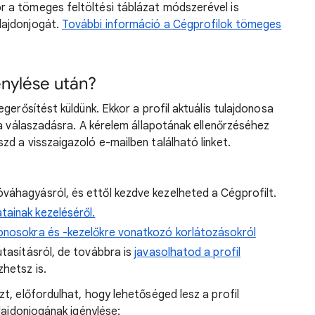
r a tömeges feltöltési táblázat módszerével is
lajdonjogát.
További információ a Cégprofilok tömeges
énylése után?
gerősítést küldünk. Ekkor a profil aktuális tulajdonosa
 a válaszadásra. A kérelem állapotának ellenőrzéséhez
szd a visszaigazoló e-mailben található linket.
óváhagyásról, és ettől kezdve kezelheted a Cégprofilt.
tainak kezeléséről.
jdonosokra és -kezelőkre vonatkozó korlátozásokról
utasításról, de továbbra is
javasolhatod a profil
zhetsz is.
t, előfordulhat, hogy lehetőséged lesz a profil
lajdonjogának igénylése: