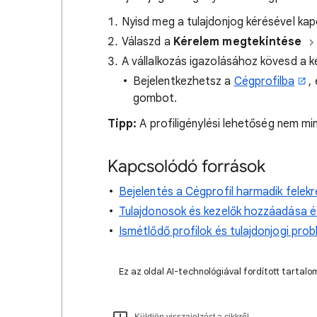
Nyisd meg a tulajdonjog kérésével kap
Válaszd a
Kérelem megtekintése
A vállalkozás igazolásához kövesd a 
Bejelentkezhetsz a
Cégprofilba
,
gombot.
Tipp:
A profiligénylési lehetőség nem mi
Kapcsolódó források
Bejelentés a Cégprofil harmadik felek
Tulajdonosok és kezelők hozzáadása és
Ismétlődő profilok és tulajdonjogi pr
Ez az oldal AI-technológiával fordított tarta