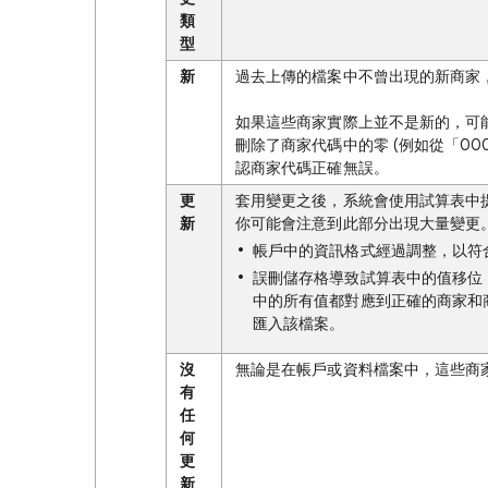
類
型
新
過去上傳的檔案中不曾出現的新商家
如果這些商家實際上並不是新的，可
刪除了商家代碼中的零 (例如從「0
認商家代碼正確無誤。
更
套用變更之後，系統會使用試算表中
新
你可能會注意到此部分出現大量變更
帳戶中的資訊格式經過調整，以符合標
誤刪儲存格導致試算表中的值移位
中的所有值都對應到正確的商家和
匯入該檔案。
沒
無論是在帳戶或資料檔案中，這些商
有
任
何
更
新