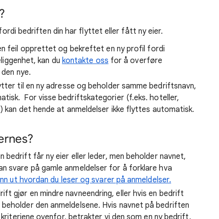
?
ordi bedriften din har flyttet eller fått ny eier.
n feil opprettet og bekreftet en ny profil fordi
beliggenhet, kan du
kontakte oss
for å overføre
 den nye.
ytter til en ny adresse og beholder samme bedriftsnavn,
sk. For visse bedriftskategorier (f.eks. hoteller,
) kan det hende at anmeldelser ikke flyttes automatisk.
jernes?
n bedrift får ny eier eller leder, men beholder navnet,
n svare på gamle anmeldelser for å forklare hva
inn ut hvordan du leser og svarer på anmeldelser.
ift gjør en mindre navneendring, eller hvis en bedrift
 beholder den anmeldelsene. Hvis navnet på bedriften
 kriteriene ovenfor, betrakter vi den som en ny bedrift.