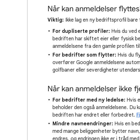
Når kan anmeldelser flyttes
Viktig:
Ikke lag en ny bedriftsprofil bare f
For dupliserte profiler:
Hvis du ved e
bedriften har skiftet eier eller fysisk 
anmeldelsene fra den gamle profilen til
For bedrifter som flytter:
Hvis du fl
overfører Google anmeldelsene automati
golfbaner eller severdigheter utendørs
Når kan anmeldelser ikke f
For bedrifter med ny ledelse:
Hvis e
beholder den også anmeldelsene. Du ka
bedriften har endret eller forbedret.
F
Mindre navneendringer:
Hvis en bedr
med mange beliggenheter bytter navn,
endres, og endringen ikke er i tråd med