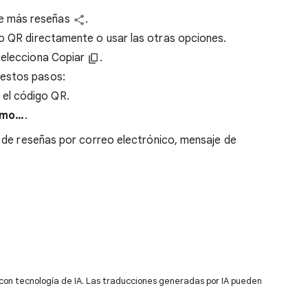
e más reseñas
.
go QR directamente o usar las otras opciones.
 selecciona Copiar
.
 estos pasos:
 el código QR.
omo…
.
 de reseñas por correo electrónico, mensaje de
 con tecnología de IA. Las traducciones generadas por IA pueden