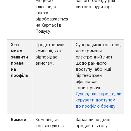
місцевих
вашого бренду для
клієнтів, а
світової аудиторії.
також
відображається
на Картах і в
Пошуку.
Хто
Представники
Суперадміністратори,
може
компанії, яка
які отримали
заявити
відповідає
електронний лист
права
вимогам.
щодо раннього
на
доступу, або інші
профіль
підтверджені
афілійовані
користувачі.
Докладніше про те, як
керувати доступом
до профілю бренду.
Вимоги
Компанії, які
Зараз лише деякі
контактують із
продавці в галузі