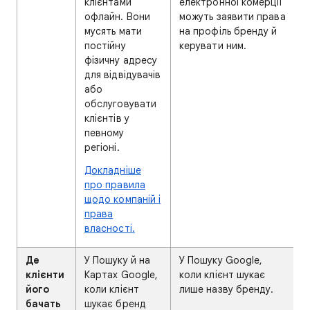
клієнтами
електронної комерції
офлайн. Вони
можуть заявити права
мусять мати
на профіль бренду й
постійну
керувати ним.
фізичну адресу
для відвідувачів
або
обслуговувати
клієнтів у
певному
регіоні.
Докладніше
про правила
щодо компаній і
права
власності.
Де
У Пошуку й на
У Пошуку Google,
клієнти
Картах Google,
коли клієнт шукає
його
коли клієнт
лише назву бренду.
бачать
шукає бренд