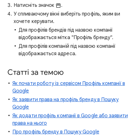
Натисніть значок
.
У спливаючому вікні виберіть профіль, яким ви
хочете керувати.
Для профілів брендів під назвою компанії
відображається мітка "Профіль бренду".
Для профілів компаній під назвою компанії
відображається адреса.
Статті за темою
Як почати роботу із сервісом Профіль компанії в
Google
Як заявити права на профіль бренду в Пошуку
Google
Як додати профіль компанії в Google або заявити
права на нього
Про профіль бренду в Пошуку Google