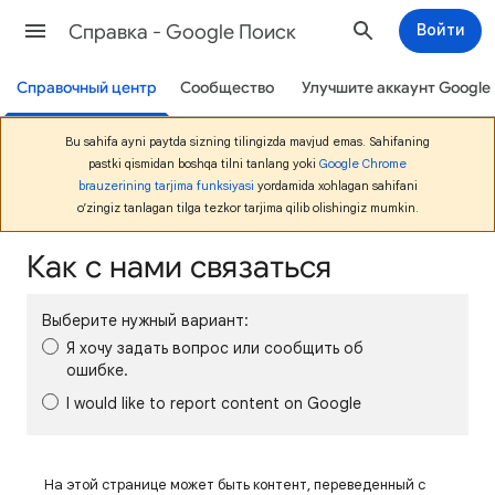
Cправка - Google Поиск
Войти
Справочный центр
Сообщество
Улучшите аккаунт Google
Bu sahifa ayni paytda sizning tilingizda mavjud emas. Sahifaning
pastki qismidan boshqa tilni tanlang yoki
Google Chrome
brauzerining tarjima funksiyasi
yordamida xohlagan sahifani
o‘zingiz tanlagan tilga tezkor tarjima qilib olishingiz mumkin.
Как с нами связаться
Выберите нужный вариант:
Я хочу задать вопрос или сообщить об
ошибке.
I would like to report content on Google
На этой странице может быть контент, переведенный с