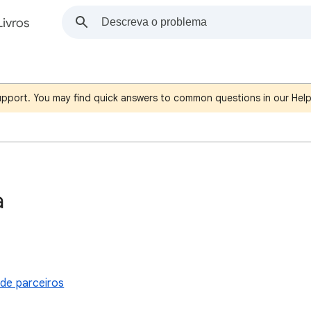
Livros
support. You may find quick answers to common questions in our Hel
a
 de parceiros