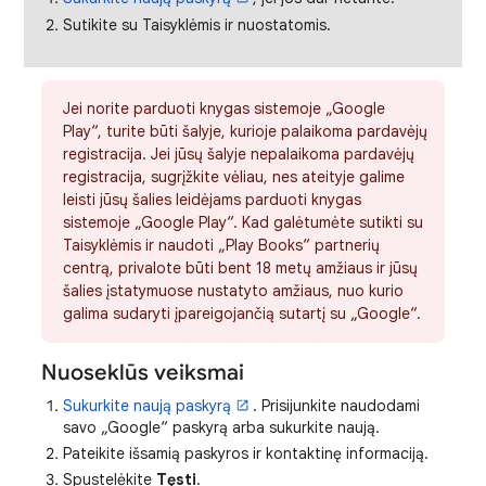
Sutikite su Taisyklėmis ir nuostatomis.
Jei norite parduoti knygas sistemoje „Google
Play“, turite būti šalyje, kurioje palaikoma pardavėjų
registracija. Jei jūsų šalyje nepalaikoma pardavėjų
registracija, sugrįžkite vėliau, nes ateityje galime
leisti jūsų šalies leidėjams parduoti knygas
sistemoje „Google Play“. Kad galėtumėte sutikti su
Taisyklėmis ir naudoti „Play Books“ partnerių
centrą, privalote būti bent 18 metų amžiaus ir jūsų
šalies įstatymuose nustatyto amžiaus, nuo kurio
galima sudaryti įpareigojančią sutartį su „Google“.
Nuoseklūs veiksmai
Sukurkite naują paskyrą
. Prisijunkite naudodami
savo „Google“ paskyrą arba sukurkite naują.
Pateikite išsamią paskyros ir kontaktinę informaciją.
Spustelėkite
Tęsti
.