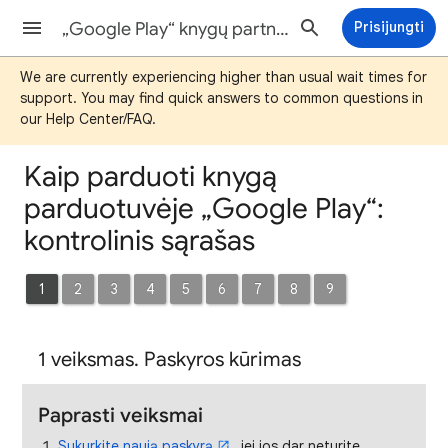
„Google Play“ knygų partnerių centro pagalba
Prisijungti
We are currently experiencing higher than usual wait times for
support. You may find quick answers to common questions in
our Help Center/FAQ.
Kaip parduoti knygą
parduotuvėje „Google Play“:
kontrolinis sąrašas
1
2
3
4
5
6
7
8
9
1 veiksmas. Paskyros kūrimas
Paprasti veiksmai
Sukurkite naują paskyrą
, jei jos dar neturite.