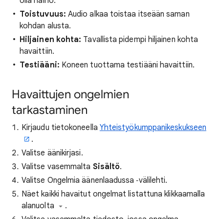
olla häiriö.
Toistuvuus:
Audio alkaa toistaa itseään saman
kohdan alusta.
Hiljainen kohta:
Tavallista pidempi hiljainen kohta
havaittiin.
Testiääni:
Koneen tuottama testiääni havaittiin.
Havaittujen ongelmien
tarkastaminen
Kirjaudu tietokoneella
Yhteistyökumppanikeskukseen
.
Valitse äänikirjasi.
Valitse vasemmalta
Sisältö
.
Valitse Ongelmia äänenlaadussa ‑välilehti.
Näet kaikki havaitut ongelmat listattuna klikkaamalla
alanuolta
.