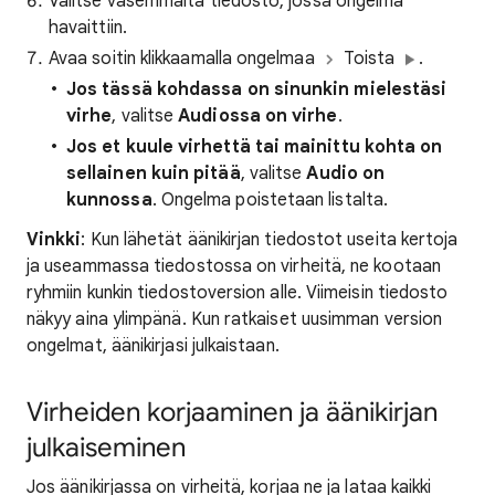
Valitse vasemmalta tiedosto, jossa ongelma
havaittiin.
Avaa soitin klikkaamalla ongelmaa
Toista
.
Jos tässä kohdassa on sinunkin mielestäsi
virhe
, valitse
Audiossa on virhe
.
Jos et kuule virhettä tai mainittu kohta on
sellainen kuin pitää
, valitse
Audio on
kunnossa
. Ongelma poistetaan listalta.
Vinkki
: Kun lähetät äänikirjan tiedostot useita kertoja
ja useammassa tiedostossa on virheitä, ne kootaan
ryhmiin kunkin tiedostoversion alle. Viimeisin tiedosto
näkyy aina ylimpänä. Kun ratkaiset uusimman version
ongelmat, äänikirjasi julkaistaan.
Virheiden korjaaminen ja äänikirjan
julkaiseminen
Jos äänikirjassa on virheitä, korjaa ne ja lataa kaikki