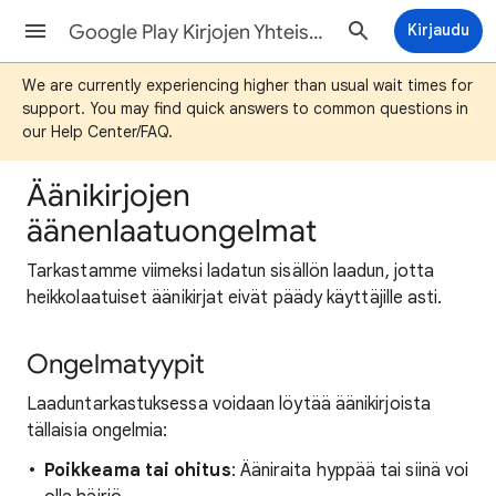
Google Play Kirjojen Yhteistyökumppanikeskuksen ohjeet
Kirjaudu
We are currently experiencing higher than usual wait times for
support. You may find quick answers to common questions in
our Help Center/FAQ.
Äänikirjojen
äänenlaatuongelmat
Tarkastamme viimeksi ladatun sisällön laadun, jotta
heikkolaatuiset äänikirjat eivät päädy käyttäjille asti.
Ongelmatyypit
Laaduntarkastuksessa voidaan löytää äänikirjoista
tällaisia ongelmia:
Poikkeama tai ohitus
: Ääniraita hyppää tai siinä voi