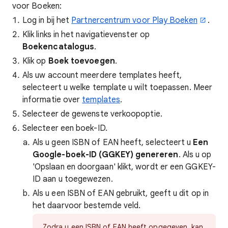
voor Boeken:
Log in bij het
Partnercentrum voor Play Boeken
.
Klik links in het navigatievenster op
Boekencatalogus
.
Klik op
Boek toevoegen
.
Als uw account meerdere templates heeft,
selecteert u welke template u wilt toepassen. Meer
informatie over
templates
.
Selecteer de gewenste verkoopoptie.
Selecteer een boek-ID.
Als u geen ISBN of EAN heeft, selecteert u
Een
Google-boek-ID (GGKEY) genereren
. Als u op
'Opslaan en doorgaan' klikt, wordt er een GGKEY-
ID aan u toegewezen.
Als u een ISBN of EAN gebruikt, geeft u dit op in
het daarvoor bestemde veld.
Zodra u een ISBN of EAN heeft opgegeven, kan