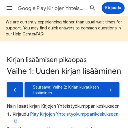
Google Play Kirjojen Yhteistyökumppanikeskuksen ohjeet
Kirjaudu
We are currently experiencing higher than usual wait times for
support. You may find quick answers to common questions in
our Help Center/FAQ.
Kirjan lisäämisen pikaopas
Vaihe 1: Uuden kirjan lisääminen
Seuraava: Vaihe 2: Kirjan kuvauksen
lisääminen
Näin lisäät kirjan Kirjojen Yhteistyökumppanikeskukseen:
Kirjaudu
Play Kirjojen Yhteistyökumppanikeskukseen
.