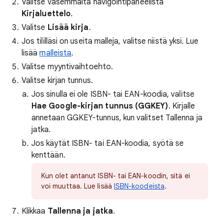
Valitse vasemmalta navigointipaneelista
Kirjaluettelo
.
Valitse
Lisää kirja
.
Jos tililläsi on useita malleja, valitse niistä yksi. Lue
lisää
malleista
.
Valitse myyntivaihtoehto.
Valitse kirjan tunnus.
Jos sinulla ei ole ISBN- tai EAN-koodia, valitse
Hae Google-kirjan tunnus (GGKEY)
. Kirjalle
annetaan GGKEY-tunnus, kun valitset Tallenna ja
jatka.
Jos käytät ISBN- tai EAN-koodia, syötä se
kenttään.
Kun olet antanut ISBN- tai EAN-koodin, sitä ei
voi muuttaa. Lue lisää
ISBN-koodeista
.
Klikkaa
Tallenna ja jatka
.