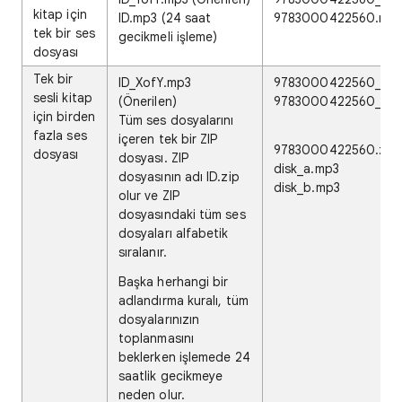
kitap için
ID.mp3 (24 saat
9783000422560.mp
tek bir ses
gecikmeli işleme)
dosyası
Tek bir
ID_XofY.mp3
9783000422560_1of
sesli kitap
(Önerilen)
9783000422560_2of
için birden
Tüm ses dosyalarını
fazla ses
içeren tek bir ZIP
9783000422560.zip
dosyası
dosyası. ZIP
disk_a.mp3
dosyasının adı ID.zip
disk_b.mp3
olur ve ZIP
dosyasındaki tüm ses
dosyaları alfabetik
sıralanır.
Başka herhangi bir
adlandırma kuralı, tüm
dosyalarınızın
toplanmasını
beklerken işlemede 24
saatlik gecikmeye
neden olur.