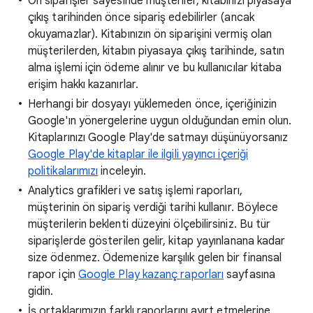
Ön siparişler sayesinde müşteriler, kitabınızı piyasaya
çıkış tarihinden önce sipariş edebilirler (ancak
okuyamazlar). Kitabınızın ön siparişini vermiş olan
müşterilerden, kitabın piyasaya çıkış tarihinde, satın
alma işlemi için ödeme alınır ve bu kullanıcılar kitaba
erişim hakkı kazanırlar.
Herhangi bir dosyayı yüklemeden önce, içeriğinizin
Google'ın yönergelerine uygun olduğundan emin olun.
Kitaplarınızı Google Play'de satmayı düşünüyorsanız
Google Play'de kitaplar ile ilgili yayıncı içeriği
politikalarımızı
inceleyin.
Analytics grafikleri ve satış işlemi raporları,
müşterinin ön sipariş verdiği tarihi kullanır. Böylece
müşterilerin beklenti düzeyini ölçebilirsiniz. Bu tür
siparişlerde gösterilen gelir, kitap yayınlanana kadar
size ödenmez. Ödemenize karşılık gelen bir finansal
rapor için
Google Play kazanç raporları
sayfasına
gidin.
İş ortaklarımızın farklı raporlarını ayırt etmelerine