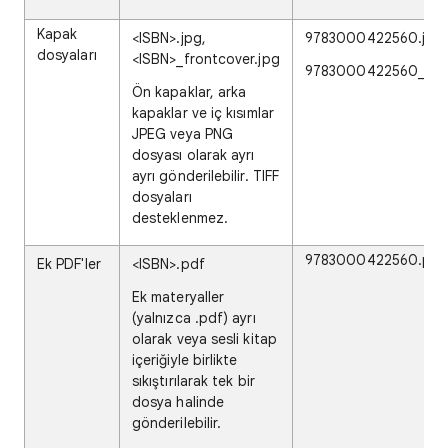
Kapak
<ISBN>.jpg,
9783000422560.jpg
dosyaları
<ISBN>_frontcover.jpg
9783000422560_fron
Ön kapaklar, arka
kapaklar ve iç kısımlar
JPEG veya PNG
dosyası olarak ayrı
ayrı gönderilebilir. TIFF
dosyaları
desteklenmez.
9783000422560.pdf
Ek PDF'ler
<ISBN>.pdf
Ek materyaller
(yalnızca .pdf) ayrı
olarak veya sesli kitap
içeriğiyle birlikte
sıkıştırılarak tek bir
dosya halinde
gönderilebilir.