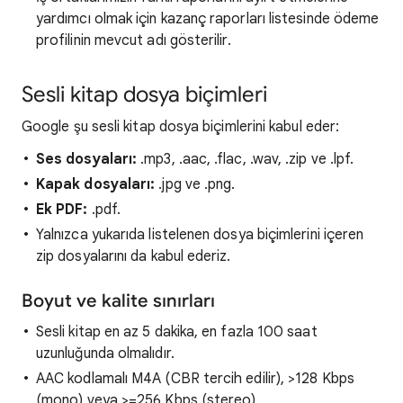
yardımcı olmak için kazanç raporları listesinde ödeme
profilinin mevcut adı gösterilir.
Sesli kitap dosya biçimleri
Google şu sesli kitap dosya biçimlerini kabul eder:
Ses dosyaları:
.mp3, .aac, .flac, .wav, .zip ve .lpf.
Kapak dosyaları:
.jpg ve .png.
Ek PDF:
.pdf.
Yalnızca yukarıda listelenen dosya biçimlerini içeren
zip dosyalarını da kabul ederiz.
Boyut ve kalite sınırları
Sesli kitap en az 5 dakika, en fazla 100 saat
uzunluğunda olmalıdır.
AAC kodlamalı M4A (CBR tercih edilir), >128 Kbps
(mono) veya >=256 Kbps (stereo)