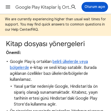
Google Play Kitaplar İş Ortağı Merkezi Yardımı
Oturum açın
We are currently experiencing higher than usual wait times for
support. You may find quick answers to common questions in
our Help Center/FAQ.
Kitap dosyası yönergeleri
Önemli:
Google Play iş ortakları
belirli ülkelerde veya
bölgelerde
e-kitap ve sesli kitap satabilir. Burada
açıklanan özellikler bazı ülkelerde/bölgelerde
kullanılamaz.
Yasal şartlar nedeniyle Google, Hindistan'da ön
sipariş olanağı sunamamaktadır. Kitabınız, yayın
tarihinin ertesi günü Hindistan'daki Google Play
Store'da kullanıma açılır.