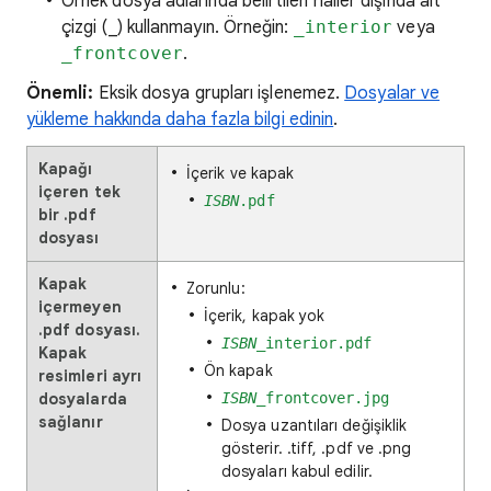
Örnek dosya adlarında belirtilen haller dışında alt
çizgi (_) kullanmayın. Örneğin:
_interior
veya
_frontcover
.
Önemli:
Eksik dosya grupları işlenemez.
Dosyalar ve
yükleme hakkında daha fazla bilgi edinin
.
Kapağı
İçerik ve kapak
içeren tek
ISBN
.pdf
bir .pdf
dosyası
Kapak
Zorunlu:
içermeyen
İçerik, kapak yok
.pdf dosyası.
ISBN
_interior.pdf
Kapak
Ön kapak
resimleri ayrı
dosyalarda
ISBN
_frontcover.jpg
sağlanır
Dosya uzantıları değişiklik
gösterir. .tiff, .pdf ve .png
dosyaları kabul edilir.