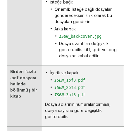
İsteğe bağlı:
Önemli:
İsteğe bağlı dosyalar
gönderecekseniz ilk olarak bu
dosyaları gönderin.
Arka kapak
ISBN
_backcover.jpg
Dosya uzantıları değişiklik
gösterebilir. .tiff, .pdf ve .png
dosyaları kabul edilir.
Birden fazla
İçerik ve kapak
.pdf dosyası
ISBN
_1of3.pdf
halinde
ISBN
_2of3.pdf
bölünmüş bir
ISBN
_3of3.pdf
kitap
Dosya adlarının numaralandırması,
dosya sayısına göre değişiklik
gösterebilir.