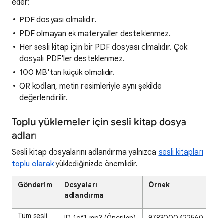
eder:
PDF dosyası olmalıdır.
PDF olmayan ek materyaller desteklenmez.
Her sesli kitap için bir PDF dosyası olmalıdır. Çok
dosyalı PDF'ler desteklenmez.
100 MB'tan küçük olmalıdır.
QR kodları, metin resimleriyle aynı şekilde
değerlendirilir.
Toplu yüklemeler için sesli kitap dosya
adları
Sesli kitap dosyalarını adlandırma yalnızca
sesli kitapları
toplu olarak
yüklediğinizde önemlidir.
Gönderim
Dosyaları
Örnek
adlandırma
Tüm sesli
ID_1of1.mp3 (Önerilen)
9783000422560_1of