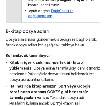
sayfa sayısını
Kitap bilgileri
Ayarlar
'dan
kontrol edebilirsiniz.
.epub dosyası
EpubCheck ile
doğrulanmalıdır
.
E-kitap dosya adları
Dosyalarınızı nasıl göndermek istediğinize bağlı olarak,
örnek dosya adları için aşağıdaki tabloya bakın.
Kullanılacak tanımlayıcı
Kitabın içerik sekmesinde tek bir kitap
yüklerseniz:
Dosya adına tanımlayıcıyı dahil etmeniz
gerekmez. Yüklediğiniz dosya türünü belirlemek için
dosya adı uzantısı kullanılır.
Halihazırda kitaplarınızın ISBN veya Google
tarafından atanmış GGKEY gibi benzersiz
tanımlayıcıları varsa:
Yukarıdaki dosya adı
kurallarını kullanın ancak ISBN'yi kitabın asıl