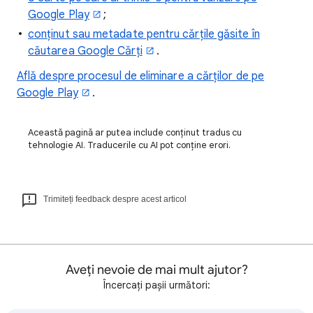
Google Play
;
conținut sau metadate pentru cărțile găsite în
căutarea Google Cărți
.
Află despre procesul de eliminare a cărților de pe
Google Play
.
Această pagină ar putea include conținut tradus cu
tehnologie AI. Traducerile cu AI pot conține erori.
Trimiteți feedback despre acest articol
Aveți nevoie de mai mult ajutor?
Încercați pașii următori: