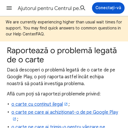
Ajutorul pentru Centrul pentru parteneri Cărți Google Play
Conectați-vă
We are currently experiencing higher than usual wait times for
support. You may find quick answers to common questions in
our Help Center/FAQ.
Raportează o problemă legată
de o carte
Dacă descoperi o problemă legată de o carte de pe
Google Play, o poți raporta astfel încât echipa
noastră să poată investiga problema.
Află cum poți să raportezi problemele privind:
o carte cu conținut ilegal
;
o carte pe care ai achiziționat-o de pe Google Play
;
o carte pe care ai trimis-o pentru vânzare pe