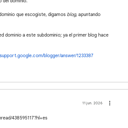
 del dominio.
bdominio que escogiste, digamos
blog,
apuntando
ed dominio a este subdominio; ya el primer blog hace
/support.google.com/blogger/answer/1233387
11 jun. 2026
thread/438595117?hl=es