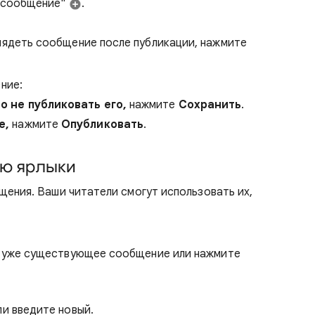
е сообщение"
.
лядеть сообщение после публикации, нажмите
ние:
о не публиковать его,
нажмите
Сохранить
.
е,
нажмите
Опубликовать
.
ию ярлыки
ения. Ваши читатели смогут использовать их,
е уже существующее сообщение или нажмите
и введите новый.