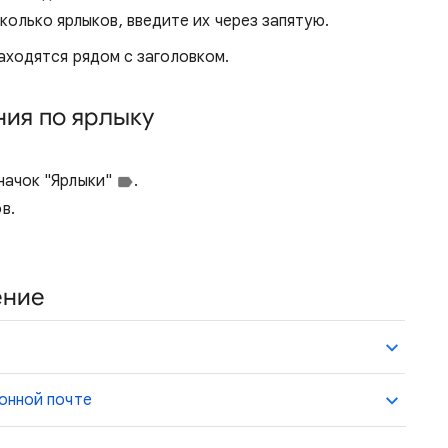
олько ярлыков, введите их через запятую.
аходятся рядом с заголовком.
ия по ярлыку
значок "Ярлыки"
.
в.
ение
онной почте