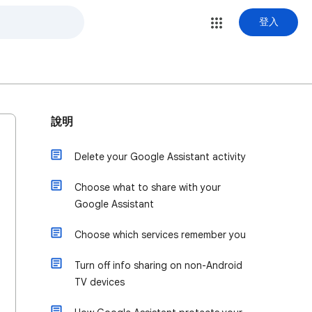
登入
說明
Delete your Google Assistant activity
Choose what to share with your
Google Assistant
Choose which services remember you
Turn off info sharing on non-Android
TV devices