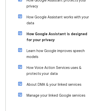
How Google Assistant protects your
privacy
How Google Assistant works with your
data
How Google Assistant is designed
for your privacy
Learn how Google improves speech
models
How Voice Action Services uses &
protects your data
About DMA & your linked services
Manage your linked Google services