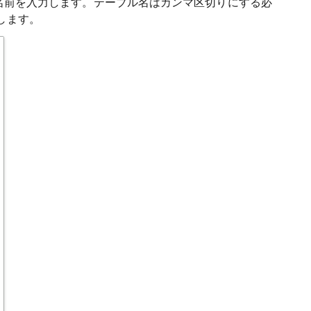
ブルの名前を入力します。テーブル名はカンマ区切りにする必
します。