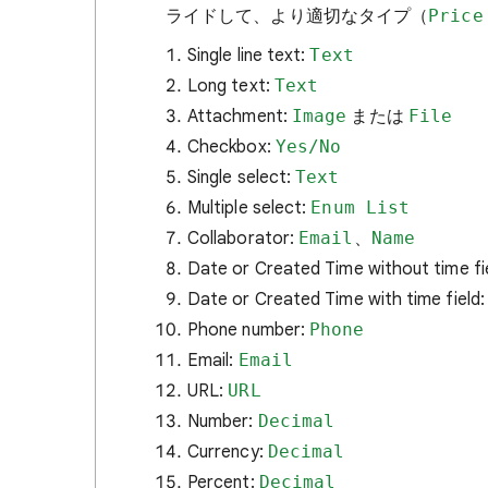
ライドして、より適切なタイプ（
Price
Single line text:
Text
Long text:
Text
Attachment:
Image
または
File
Checkbox:
Yes/No
Single select:
Text
Multiple select:
Enum List
Collaborator:
Email
、
Name
Date or Created Time without time fi
Date or Created Time with time field
Phone number:
Phone
Email:
Email
URL:
URL
Number:
Decimal
Currency:
Decimal
Percent:
Decimal