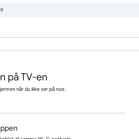
n på TV-en
jermen når du ikke ser på noe.
appen