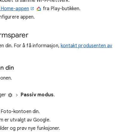
 koblet til samme Wi-Fi-nettverk.
 Home-appen
fra Play-butikken.
onfigurere appen.
ermsparer
en din. For å få informasjon,
kontakt produsenten av
en din
fonen.
nger
Passiv modus
.
e Foto-kontoen din.
om er utvalgt av Google.
kilder og prøv nye funksjoner.