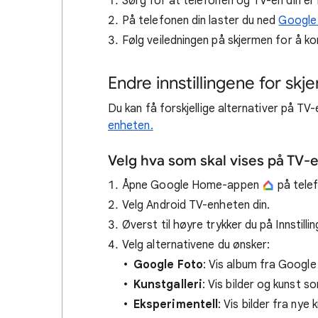
Sørg for at telefonen og TV-en din er
På telefonen din laster du ned
Google
Følg veiledningen på skjermen for å k
Endre innstillingene for skj
Du kan få forskjellige alternativer på TV-
enheten.
Velg hva som skal vises på TV-
Åpne Google Home-appen
på tele
Velg Android TV-enheten din.
Øverst til høyre trykker du på Innstilli
Velg alternativene du ønsker:
Google Foto
: Vis album fra Googl
Kunstgalleri
: Vis bilder og kunst s
Eksperimentell
: Vis bilder fra nye 