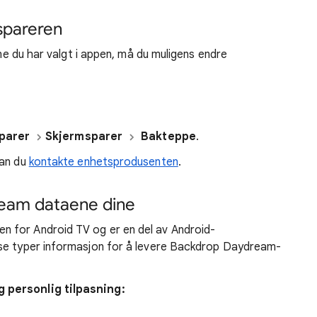
spareren
ene du har valgt i appen, må du muligens endre
parer
Skjermsparer
Bakteppe
.
kan du
kontakte enhetsprodusenten
.
ream dataene dine
 for Android TV og er en del av Android-
sse typer informasjon for å levere Backdrop Daydream-
g personlig tilpasning: