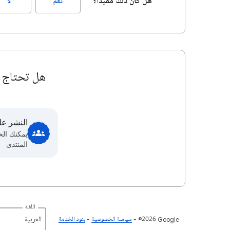
هل كان ذلك مفيدًا؟
نعم
لا
هل تحتاج إ
النشر عل
يمكنك ال
المنتدى
اللغة
‏العربية
‎©2026 Google
سياسة الخصوصية
بنود الخدمة