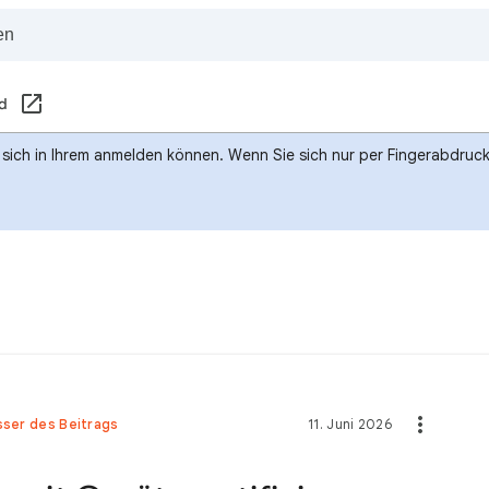
d
e sich in Ihrem anmelden können. Wenn Sie sich nur per Fingerabdru
sser des Beitrags
11. Juni 2026