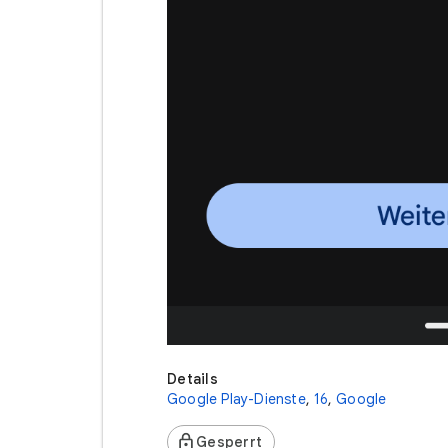
Details
Google Play-Dienste
,
16
,
Google
Gesperrt