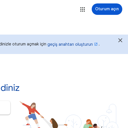
Oturum açın
idinizle oturum açmak için
.
geçiş anahtarı oluşturun
diniz