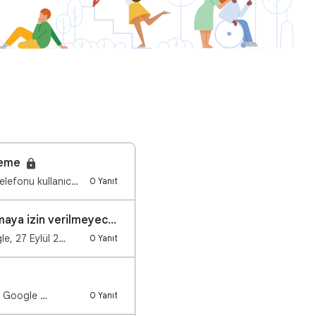
lleme
elefonu kullanıc…
0 Yanıt
Android 2.3.7 veya önceki sürümleri çalıştıran Android cihazlarda oturum açmaya izin verilmeyecektir
le, 27 Eylül 2…
0 Yanıt
e, Google …
0 Yanıt