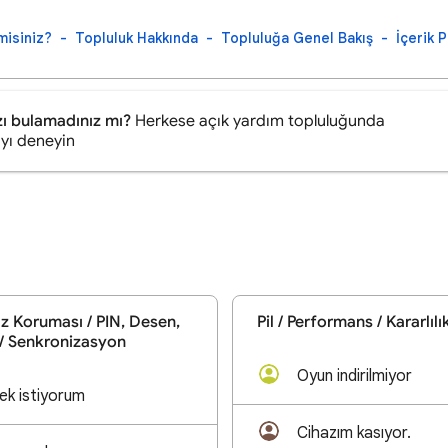
misiniz?
Topluluk Hakkında
Topluluğa Genel Bakış
İçerik P
zı bulamadınız mı?
Herkese açık yardım topluluğunda
yı deneyin
z Koruması / PIN, Desen,
Pil / Performans / Kararlılı
/ Senkronizasyon
Oyun indirilmiyor
ek istiyorum
Cihazım kasıyor.