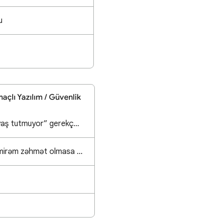
u
Amaçlı Yazılım / Güvenlik
Merhaba, hesabım “yaş tutmuyor” gerekçesiyle yasaklandı. Hesabı kardeşim de kullanmış olabilir. Ben
Men bunu düzəldə bilmirəm zəhmət olmasa köməklik edin