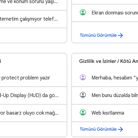
Adororid guncelleme ve konum sorunu yaşıyorum bunu dyzeltemiyorum
Ekran donması sorun
Kartım çalışıyur İnternetim çalışmıyor telefonunbeyin hesabı silindi İnternetim çalışmıyor
Tümünü Görüntüle
i
Gizlilik ve İzinler / Kötü 
y protect problem yazır
Google map Head-Up Display (HUD) da görünmüyor
Wansap yüklenmiyor basarz oluyo cok mağdurum
Web kısıtlanma
Tümünü Görüntüle