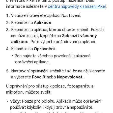
U telefonu Pixel se tento postup může lišit. Další
informace naleznete v
centru nápovědy k zařízení Pixel
.
V zařízení otevřete aplikaci Nastavení.
Klepněte na
Aplikace
.
Klepněte na aplikaci, kterou chcete změnit. Pokud ji
nemůžete najít, klepněte na
Zobrazit všechny
aplikace
. Poté vyberte požadovanou aplikaci.
Klepněte na
Oprávnění
.
Zde najdete všechna povolená i zakázaná
oprávnění aplikace.
Nastavení oprávnění změníte tak, že na něj klepnete
a vyberete
Povolit
nebo
Nepovolovat
.
U oprávnění pro přístup k poloze, fotoaparátu a
mikrofonu můžete zvolit:
Vždy:
Pouze pro polohu. Aplikace může oprávnění
používat kdykoliv, i když ji zrovna nepoužíváte.