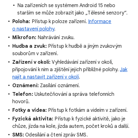
Na zařízeních se systémem Android 15 nebo
starším se může zobrazit jako „Tělesné senzory“.
Poloha:
Přístup k poloze zařízení.
Informace
o nastavení polohy
.
Mikrofon:
Nahrávání zvuku.
Hudba a zvuk:
Přístup k hudbě a jiným zvukovým
souborům v zařízení.
Zařízení v okolí:
Vyhledávání zařízení v okolí,
připojování k nim a zjištění jejich přibližné polohy.
Jak
najít a nastavit zařízení v okolí
.
Oznámení:
Zasílání oznámení.
Telefon:
Uskutečňování a správa telefonních
hovorů.
Fotky a videa:
Přístup k fotkám a videím v zařízení.
Fyzická aktivita:
Přístup k fyzické aktivitě, jako je
chůze, jízda na kole, jízda autem, počet kroků a další.
SMS:
Odesílání a čtení zpráv SMS.