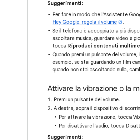
Suggerimenti:
Per fare in modo che l'Assistente Goog
Hey Google, regola il volume
.
Se il telefono è accoppiato a più dispos
ascoltare musica, guardare video e gio
tocca
Riproduci contenuti multimed
Quando premi un pulsante del volume, 
esempio, se stai guardando un film camb
quando non stai ascoltando nulla, cambi
Attivare la vibrazione o la m
Premi un pulsante del volume.
A destra, sopra il dispositivo di scor
Per attivare la vibrazione, tocca Vi
Per disattivare l'audio, tocca Disat
Suggerimenti
: