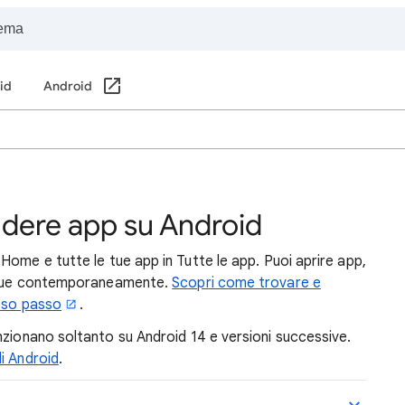
oid
Android
iudere app su Android
ome e tutte le tue app in Tutte le app. Puoi aprire app,
ne due contemporaneamente.
Scopri come trovare e
asso passo
.
unzionano soltanto su Android 14 e versioni successive.
i Android
.