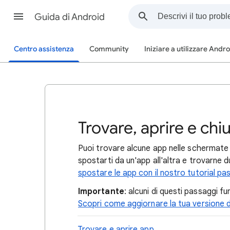
Guida di Android
Centro assistenza
Community
Iniziare a utilizzare Andr
Trovare, aprire e ch
Puoi
trovare
alcune app nelle schermate H
spostarti da un'app all'altra e trovar
spostare le app con il nostro tutorial p
Importante
: alcuni di questi passaggi f
Scopri come aggiornare la tua versione d
Trovare e aprire app