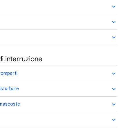
i interruzione
romperti
isturbare
e nascoste