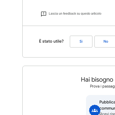
Lascia un feedback su questo articolo
È stato utile?
Sì
No
Hai bisogno 
Prova i passagg
Pubblic
communi
Ricevi ri