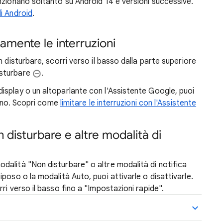
unzionano soltanto su Android 14 e versioni successive.
i Android
.
damente le interruzioni
 disturbare, scorri verso il basso dalla parte superiore
isturbare
.
display o un altoparlante con l'Assistente Google, puoi
efono. Scopri come
limitare le interruzioni con l'Assistente
 disturbare e altre modalità di
odalità "Non disturbare" o altre modalità di notifica
poso o la modalità Auto, puoi attivarle o disattivarle.
ri verso il basso fino a "Impostazioni rapide".