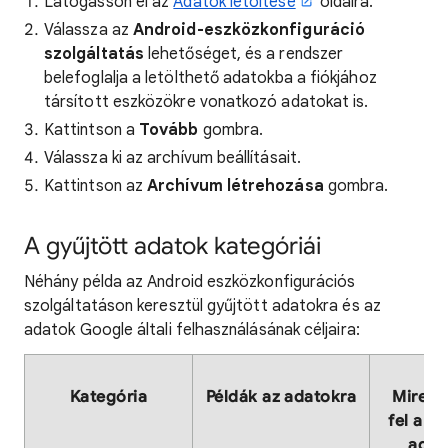
Látogasson el az
Adatok letöltése
oldalra.
Válassza az
Android-eszközkonfiguráció
szolgáltatás
lehetőséget, és a rendszer
belefoglalja a letölthető adatokba a fiókjához
társított eszközökre vonatkozó adatokat is.
Kattintson a
Tovább
gombra.
Válassza ki az archívum beállításait.
Kattintson az
Archívum létrehozása
gombra.
A gyűjtött adatok kategóriái
Néhány példa az Android eszközkonfigurációs
szolgáltatáson keresztül gyűjtött adatokra és az
adatok Google általi felhasználásának céljaira:
Kategória
Példák az adatokra
Mire h
fel a G
adat