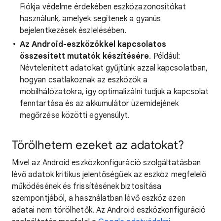
Fiókja védelme érdekében eszközazonosítókat
használunk, amelyek segítenek a gyanús
bejelentkezések észlelésében.
Az Android-eszközökkel kapcsolatos
összesített mutatók készítésére
. Például:
Névtelenített adatokat gyűjtünk azzal kapcsolatban,
hogyan csatlakoznak az eszközök a
mobilhálózatokra, így optimalizálni tudjuk a kapcsolat
fenntartása és az akkumulátor üzemidejének
megőrzése közötti egyensúlyt.
Törölhetem ezeket az adatokat?
Mivel az Android eszközkonfiguráció szolgáltatásban
lévő adatok kritikus jelentőségűek az eszköz megfelelő
működésének és frissítésének biztosítása
szempontjából, a használatban lévő eszköz ezen
adatai nem törölhetők. Az Android eszközkonfiguráció