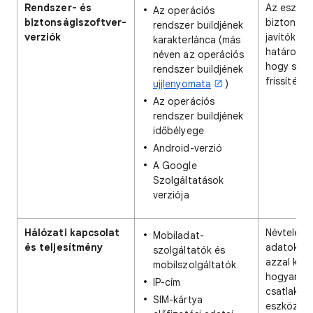
Rendszer- és
Az eszköz
Az operációs
biztonságiszoftver-
biztonság
rendszer buildjének
verziók
javítókész
karakterlánca (más
határozza
néven az operációs
hogy szük
rendszer buildjének
frissítésre
ujjlenyomata
)
Az operációs
rendszer buildjének
időbélyege
Android-verzió
A Google
Szolgáltatások
verziója
Hálózati kapcsolat
Névtelenít
Mobiladat-
és teljesítmény
adatokat 
szolgáltatók és
azzal kap
mobilszolgáltatók
hogyan
IP-cím
csatlakoz
SIM-kártya
eszközök