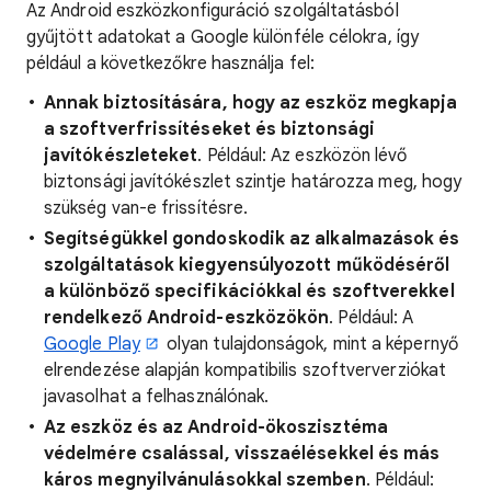
Az Android eszközkonfiguráció szolgáltatásból
gyűjtött adatokat a Google különféle célokra, így
például a következőkre használja fel:
Annak biztosítására, hogy az eszköz megkapja
a szoftverfrissítéseket és biztonsági
javítókészleteket
. Például: Az eszközön lévő
biztonsági javítókészlet szintje határozza meg, hogy
szükség van-e frissítésre.
Segítségükkel gondoskodik az alkalmazások és
szolgáltatások kiegyensúlyozott működéséről
a különböző specifikációkkal és szoftverekkel
rendelkező Android-eszközökön
. Például: A
Google Play
olyan tulajdonságok, mint a képernyő
elrendezése alapján kompatibilis szoftververziókat
javasolhat a felhasználónak.
Az eszköz és az Android-ökoszisztéma
védelmére csalással, visszaélésekkel és más
káros megnyilvánulásokkal szemben
. Például: