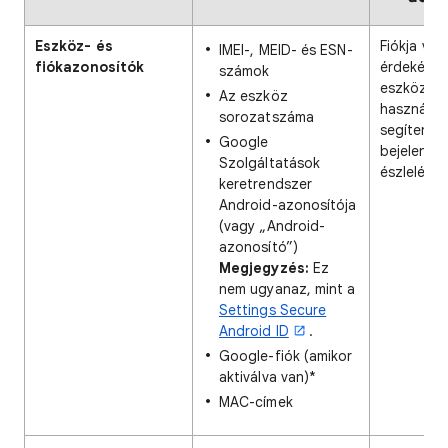
Eszköz- és
Fiókja vé
IMEI-, MEID- és ESN-
fiókazonosítók
érdekébe
számok
eszközaz
Az eszköz
használun
sorozatszáma
segítenek
Google
bejelentk
Szolgáltatások
észlelésé
keretrendszer
Android-azonosítója
(vagy „Android-
azonosító”)
Megjegyzés:
Ez
nem ugyanaz, mint a
Settings Secure
Android ID
.
Google-fiók (amikor
aktiválva van)*
MAC-címek