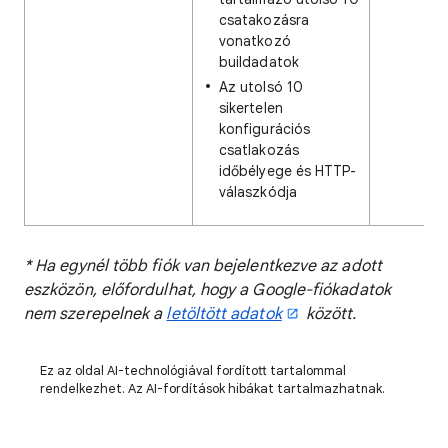
csatakozásra
vonatkozó
buildadatok
Az utolsó 10
sikertelen
konfigurációs
csatlakozás
időbélyege és HTTP-
válaszkódja
* Ha egynél több fiók van bejelentkezve az adott
eszközön, előfordulhat, hogy a Google-fiókadatok
nem szerepelnek a
letöltött adatok
között.
Ez az oldal AI-technológiával fordított tartalommal
rendelkezhet. Az AI-fordítások hibákat tartalmazhatnak.