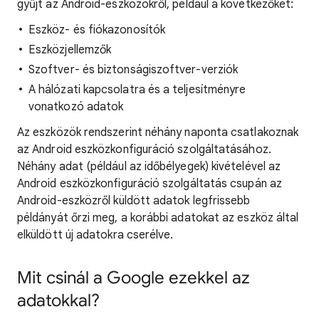
gyűjt az Android-eszközökről, például a következőket:
Eszköz- és fiókazonosítók
Eszközjellemzők
Szoftver- és biztonságiszoftver-verziók
A hálózati kapcsolatra és a teljesítményre
vonatkozó adatok
Az eszközök rendszerint néhány naponta csatlakoznak
az Android eszközkonfiguráció szolgáltatásához.
Néhány adat (például az időbélyegek) kivételével az
Android eszközkonfiguráció szolgáltatás csupán az
Android-eszközről küldött adatok legfrissebb
példányát őrzi meg, a korábbi adatokat az eszköz által
elküldött új adatokra cserélve.
Mit csinál a Google ezekkel az
adatokkal?