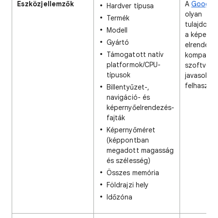
Eszközjellemzők
A
Google 
Hardver típusa
olyan
Termék
tulajdons
Modell
a képerny
Gyártó
elrendezé
Támogatott natív
kompatibil
platformok/CPU-
szoftverv
típusok
javasolhat
felhaszná
Billentyűzet-,
navigáció- és
képernyőelrendezés-
fajták
Képernyőméret
(képpontban
megadott magasság
és szélesség)
Összes memória
Földrajzi hely
Időzóna