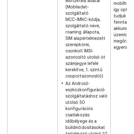
előfizetési adatai
mobilháló
(Mobiladat-
így optima
szolgáltató
tudjuk a 
MCC-/MNC-kódja,
fenntartá
szolgáltató neve,
akkumulát
roaming állapota,
üzemidejé
SIM alapértelmezett
megőrzése
szerepkörei,
egyensúly
csonkolt IMSI-
azonosító utolsó öt
számjegye lefelé
kerekítve, 1. szintű
csoportazonosító)
Az Android-
eszközkonfiguráció
szolgáltatáshoz való
utolsó 50
konfigurációs
csatlakozás
időbélyege és a
buildmódosításokat
tartalmazó utolsó 10