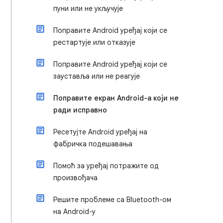
пуни или не укључује
Поправите Android уређај који се
рестартује или отказује
Поправите Android уређај који се
зауставља или не реагује
Поправите екран Android-а који не
ради исправно
Ресетујте Android уређај на
фабричка подешавања
Помоћ за уређај потражите од
произвођача
Решите проблеме са Bluetooth-ом
на Android-у