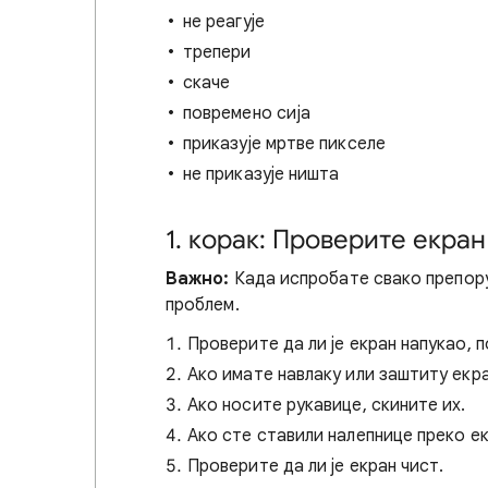
не реагује
трепери
скаче
повремено сија
приказује мртве пикселе
не приказује ништа
1. корак: Проверите екра
Важно:
Када испробате свако препор
проблем.
Проверите да ли је екран напукао, 
Ако имате навлаку или заштиту екран
Ако носите рукавице, скините их.
Ако сте ставили налепнице преко ек
Проверите да ли је екран чист.