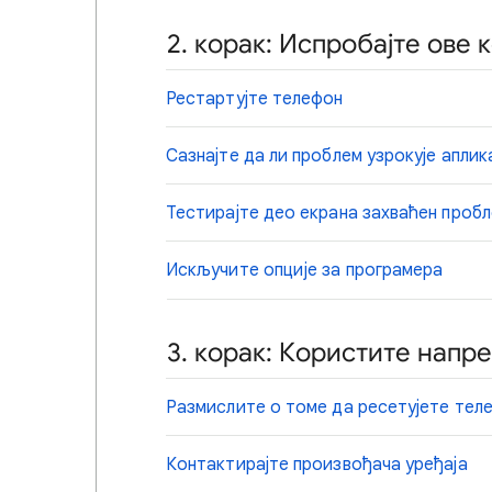
2. корак: Испробајте ове
Рестартујте телефон
Сазнајте да ли проблем узрокује аплик
Тестирајте део екрана захваћен проб
Искључите опције за програмера
3. корак: Користите нап
Размислите о томе да ресетујете тел
Контактирајте произвођача уређаја