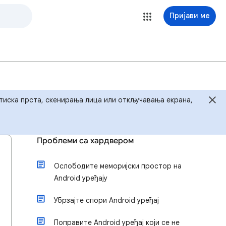
Пријави ме
 отиска прста, скенирања лица или откључавања екрана,
Проблеми са хардвером
Ослободите меморијски простор на
Android уређају
Убрзајте спори Android уређај
Поправите Android уређај који се не