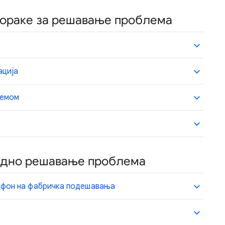
 кораке за решавање проблема
ација
лемом
редно решавање проблема
ефон на фабричка подешавања