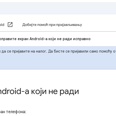
oid
Добијте помоћ при пријављивању
оправите екран Android-а који не ради исправно
н да се пријавите на налог. Да бисте се пријавили само помоћу
droid-а који не ради
ран телефона: