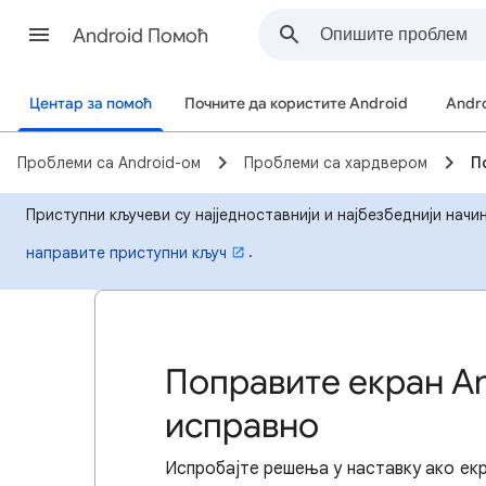
Android Помоћ
Центар за помоћ
Почните да користите Android
Andr
Проблеми са Android-ом
Проблеми са хардвером
П
Приступни кључеви су најједноставнији и најбезбеднији начи
.
направите приступни кључ
Поправите екран An
исправно
Испробајте решења у наставку ако ек