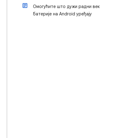
Омогућите што дужи радни век
батерије на Android уређају