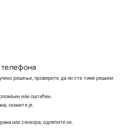
н телефона
учено решење, проверите да ли сте тиме решили
поломљен или оштећен.
а, скините је.
рана или сензора, одлепите их.