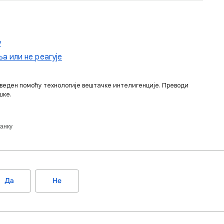
у
а или не реагује
веден помоћу технологије вештачке интелигенције. Преводи
шке.
анку
Да
Не