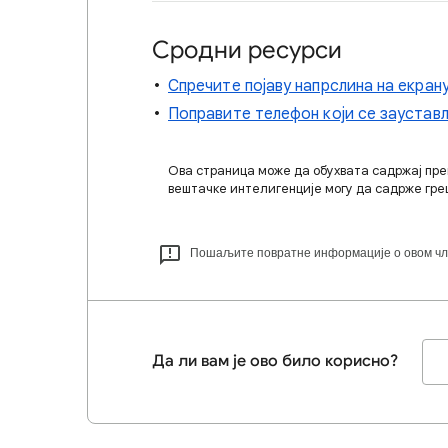
Сродни ресурси
Спречите појаву напрслина на екран
Поправите телефон који се заустављ
Ова страница може да обухвата садржај пре
вештачке интелигенције могу да садрже гре
Пошаљите повратне информације о овом чл
Да ли вам је ово било корисно?