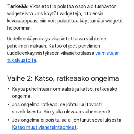
Tärkeää
: Vikasietotila poistaa osan aloitusnäytön
widgeteistä. Jos käytät widgetejä, ota ensin
kuvakaappaus, niin voit palauttaa käyttämäsi widgetit
helpommin.
Uudelleenkäynnistys vikasietotilassa vaihtelee
puhelimen mukaan. Katso ohjeet puhelimen
uudelleenkäynnistykseen vikasietotilassa
valmistajan
tukisivustolta
.
Vaihe 2: Katso, ratkeaako ongelma
Käytä puhelintasi normaalisti ja katso, ratkeaako
ongelma.
Jos ongelma ratkeaa, se johtui luultavasti
sovelluksesta. Siirry alla olevaan vaiheeseen 3.
Jos ongelma ei poistu, se ei johtunut sovelluksesta.
Katso muut vianetsintäohjeet
.