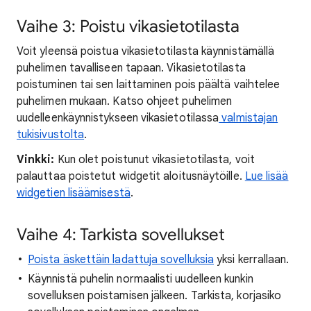
Vaihe 3: Poistu vikasietotilasta
Voit yleensä poistua vikasietotilasta käynnistämällä
puhelimen tavalliseen tapaan. Vikasietotilasta
poistuminen tai sen laittaminen pois päältä vaihtelee
puhelimen mukaan. Katso ohjeet puhelimen
uudelleenkäynnistykseen vikasietotilassa
valmistajan
tukisivustolta
.
Vinkki:
Kun olet poistunut vikasietotilasta, voit
palauttaa poistetut widgetit aloitusnäytöille.
Lue lisää
widgetien lisäämisestä
.
Vaihe 4: Tarkista sovellukset
Poista äskettäin ladattuja sovelluksia
yksi kerrallaan.
Käynnistä puhelin normaalisti uudelleen kunkin
sovelluksen poistamisen jälkeen. Tarkista, korjasiko