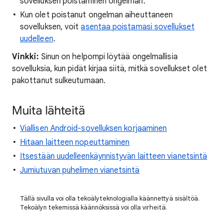
sovelluksen poistaminen ongelman.
Kun olet poistanut ongelman aiheuttaneen
sovelluksen, voit
asentaa poistamasi sovellukset
uudelleen
.
Vinkki:
Sinun on helpompi löytää ongelmallisia
sovelluksia, kun pidät kirjaa siitä, mitkä sovellukset olet
pakottanut sulkeutumaan.
Muita lähteitä
Viallisen Android-sovelluksen korjaaminen
Hitaan laitteen nopeuttaminen
Itsestään uudelleenkäynnistyvän laitteen vianetsintä
Jumiutuvan puhelimen vianetsintä
Tällä sivulla voi olla tekoälyteknologialla käännettyä sisältöä.
Tekoälyn tekemissä käännöksissä voi olla virheitä.