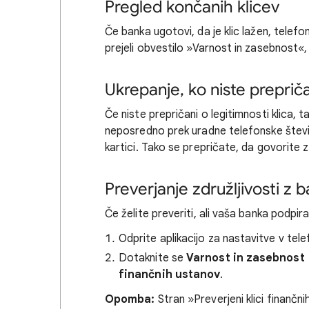
Pregled končanih klicev
Če banka ugotovi, da je klic lažen, telefo
prejeli obvestilo »Varnost in zasebnost«, ki 
Ukrepanje, ko niste preprič
Če niste prepričani o legitimnosti klica, t
neposredno prek uradne telefonske številke
kartici. Tako se prepričate, da govorite
Preverjanje združljivosti z 
Če želite preveriti, ali vaša banka podpira
Odprite aplikacijo za nastavitve v tel
Dotaknite se
Varnost in zasebnost
finančnih ustanov
.
Opomba:
Stran »Preverjeni klici finanč