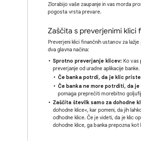
Zlorabijo vaše zaupanje in vas morda pros
pogosta vrsta prevare.
Zaščita s preverjenimi klici
Preverjeni klici finančnih ustanov za lažje
dva glavna načina:
Sprotno preverjanje klicev:
Ko vas 
preverjanje od uradne aplikacije banke.
Če banka potrdi, da je klic priste
Če banka ne more potrditi, da je 
pomaga preprečiti morebitno goljufi
Zaščita številk samo za dohodne kl
dohodne klice«, kar pomeni, da jih lahko
odhodne klice. Če je videti, da je klic 
dohodne klice, ga banka prepozna kot l