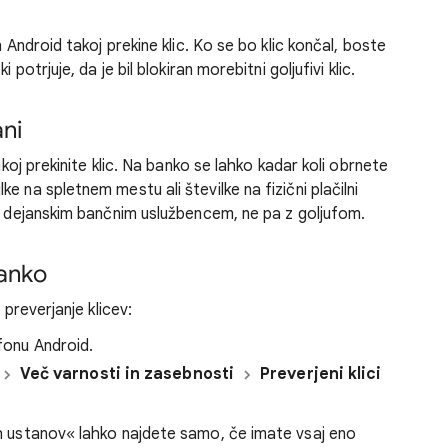
n Android takoj prekine klic. Ko se bo klic končal, boste
potrjuje, da je bil blokiran morebitni goljufivi klic.
ani
akoj prekinite klic. Na banko se lahko kadar koli obrnete
 na spletnem mestu ali številke na fizični plačilni
 z dejanskim bančnim uslužbencem, ne pa z goljufom.
banko
 preverjanje klicev:
efonu Android.
Več varnosti in zasebnosti
Preverjeni klici
nih ustanov« lahko najdete samo, če imate vsaj eno