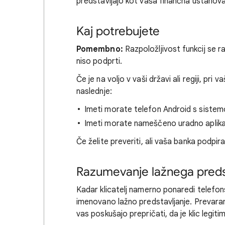
predstavljajo kot vaša finančna ustanova,
Kaj potrebujete
Pomembno:
Razpoložljivost funkcij se ra
niso podprti.
Če je na voljo v vaši državi ali regiji, pri
naslednje:
Imeti morate telefon Android s sistemo
Imeti morate nameščeno uradno aplikacij
Če želite preveriti, ali vaša banka podpir
Razumevanje lažnega predsta
Kadar klicatelj namerno ponaredi telefonsk
imenovano lažno predstavljanje. Prevaran
vas poskušajo prepričati, da je klic legiti