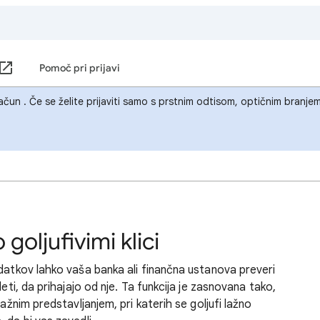
Pomoč pri prijavi
 račun . Če se želite prijaviti samo s prstnim odtisom, optičnim branj
goljufivimi klici
odatkov lahko vaša banka ali finančna ustanova preveri
deti, da prihajajo od nje. Ta funkcija je zasnovana tako,
lažnim predstavljanjem, pri katerih se goljufi lažno