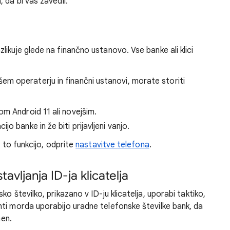
 da bi vas zavedli.
zlikuje glede na finančno ustanovo. Vse banke ali klici
 vašem operaterju in finančni ustanovi, morate storiti
m Android 11 ali novejšim.
o banke in že biti prijavljeni vanjo.
a to funkcijo, odprite
nastavitve telefona
.
vljanja ID-ja klicatelja
o številko, prikazano v ID-ju klicatelja, uporabi taktiko,
ti morda uporabijo uradne telefonske številke bank, da
men.