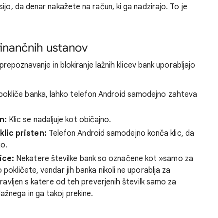
ijo, da denar nakažete na račun, ki ga nadzirajo. To je
 finančnih ustanov
 prepoznavanje in blokiranje lažnih klicev bank uporabljajo
pokliče banka, lahko telefon Android samodejno zahteva
n:
Klic se nadaljuje kot običajno.
klic pristen:
Telefon Android samodejno konča klic, da
jo.
ice:
Nekatere številke bank so označene kot »samo za
 pokličete, vendar jih banka nikoli ne uporablja za
opravljen s katere od teh preverjenih številk samo za
ažnega in ga takoj prekine.