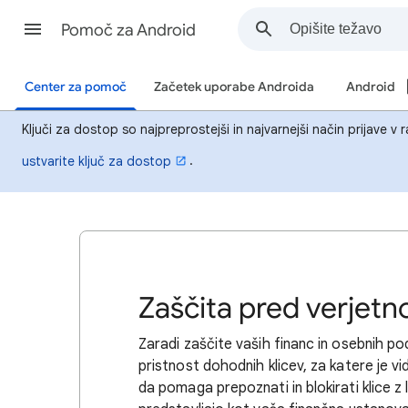
Pomoč za Android
Center za pomoč
Začetek uporabe Androida
Android
Ključi za dostop so najpreprostejši in najvarnejši način prijave v
.
ustvarite ključ za dostop
Zaščita pred verjetno 
Zaradi zaščite vaših financ in osebnih p
pristnost dohodnih klicev, za katere je vi
da pomaga prepoznati in blokirati klice z 