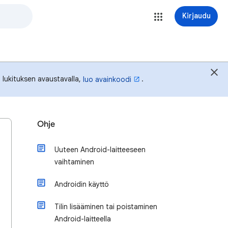
Kirjaudu
ön lukituksen avaustavalla,
.
luo avainkoodi
Ohje
Uuteen Android-laitteeseen
vaihtaminen
Androidin käyttö
Tilin lisääminen tai poistaminen
Android-laitteella