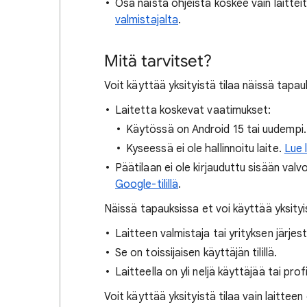
Osa näistä ohjeista koskee vain laitteita
valmistajalta
.
Mitä tarvitset?
Voit käyttää yksityistä tilaa näissä tapau
Laitetta koskevat vaatimukset:
Käytössä on Android 15 tai uudempi
Kyseessä ei ole hallinnoitu laite.
Lue l
Päätilaan ei ole kirjauduttu sisään valvotu
Google-tilillä
.
Näissä tapauksissa et voi käyttää yksityis
Laitteen valmistaja tai yrityksen järje
Se on toissijaisen käyttäjän tilillä.
Laitteella on yli neljä käyttäjää tai profii
Voit käyttää yksityistä tilaa vain laitteen