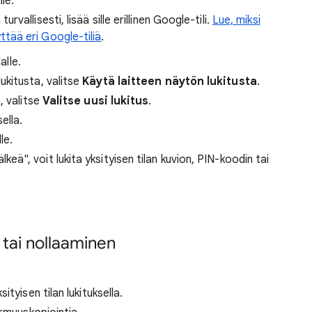
lle.
urvallisesti, lisää sille erillinen Google-tili.
Lue, miksi
ttää eri Google-tiliä
.
alle.
ukitusta, valitse
Käytä laitteen näytön lukitusta
.
, valitse
Valitse uusi lukitus
.
ella.
le.
keä", voit lukita yksityisen tilan kuvion, PIN-koodin tai
 tai nollaaminen
tyisen tilan lukituksella.