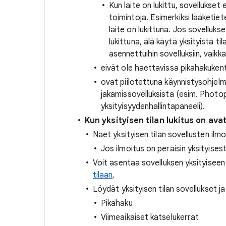
Kun laite on lukittu, sovellukset
toimintoja. Esimerkiksi lääketiet
laite on lukittuna. Jos sovelluks
lukittuna, älä käytä yksityistä ti
asennettuihin sovelluksiin, vaikka 
eivät ole haettavissa pikahakuken
ovat piilotettuna käynnistysohjelm
jakamissovelluksista (esim. Photop
yksityisyydenhallintapaneeli).
Kun yksityisen tilan lukitus on avat
Näet yksityisen tilan sovellusten ilmoi
Jos ilmoitus on peräisin yksityises
Voit asentaa sovelluksen yksityiseen 
tilaan
.
Löydät yksityisen tilan sovellukset ja 
Pikahaku
Viimeaikaiset katselukerrat