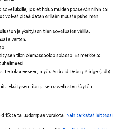
sovelluksille, jos et halua muiden pääsevän niihin tai
set voivat pitää datan erillään muusta puhelimen
usten ja yksityisen tilan sovellusten välillä.
nnusta varten.
sa.
sityisen tilan olemassaoloa salassa. Esimerkkejä:
 puhelimeesi
eesi tietokoneeseen, myös Android Debug Bridge (adb)
ita yksityisen tilan ja sen sovellusten käytön
oid 15:tä tai uudempaa versiota.
Näin tarkistat laitteesi