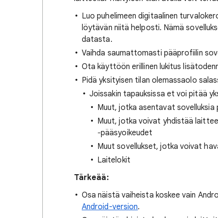
Luo puhelimeen digitaalinen turvalokero 
löytävän niitä helposti. Nämä sovelluk
datasta.
Vaihda saumattomasti pääprofiilin sovell
Ota käyttöön erillinen lukitus lisätode
Pidä yksityisen tilan olemassaolo salas
Joissakin tapauksissa et voi pitää yk
Muut, jotka asentavat sovelluksia
Muut, jotka voivat yhdistää laitt
‐pääsyoikeudet
Muut sovellukset, jotka voivat hava
Laitelokit
Tärkeää:
Osa näistä vaiheista koskee vain Andr
Android-version
.