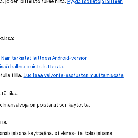
, joiden laitteisto tukee niitä.
Pyydä lisätietoja laitteen
ksissa:
.
Näin tarkistat laitteesi Android-version
.
isää hallinnoiduista laitteista
.
lla tilillä.
Lue lisää valvonta-asetusten muuttamisesta
tä tilaa:
stelmänvalvoja on poistanut sen käytöstä.
lia.
 ensisijaisena käyttäjänä, et vieras- tai toissijaisena