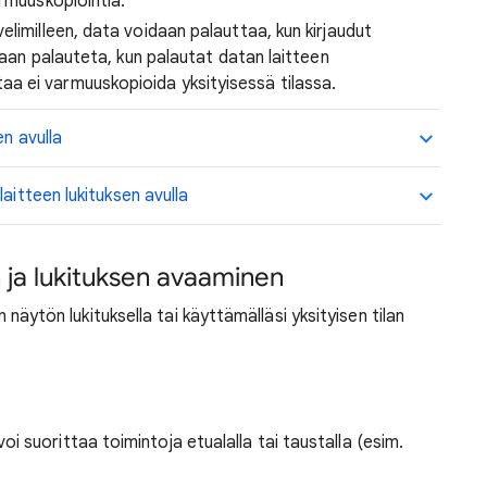
armuuskopiointia.
velimilleen, data voidaan palauttaa, kun kirjaudut
enkaan palauteta, kun palautat datan laitteen
aa ei varmuuskopioida yksityisessä tilassa.
en avulla
aitteen lukituksen avulla
n ja lukituksen avaaminen
en näytön lukituksella tai käyttämälläsi yksityisen tilan
oi suorittaa toimintoja etualalla tai taustalla (esim.