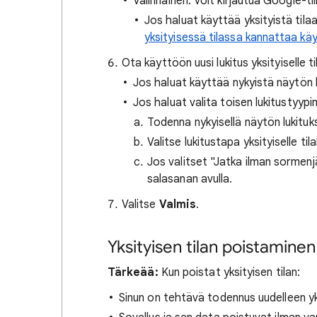
Valinnainen: Voit kirjautua Google-tili
Jos haluat käyttää yksityistä tilaa t
yksityisessä tilassa kannattaa käy
Ota käyttöön uusi lukitus yksityiselle til
Jos haluat käyttää nykyistä näytön l
Jos haluat valita toisen lukitustyypin
Todenna nykyisellä näytön lukituks
Valitse lukitustapa yksityiselle tilal
Jos valitset "Jatka ilman sormenjäl
salasanan avulla.
Valitse
Valmis
.
Yksityisen tilan poistaminen
Tärkeää:
Kun poistat yksityisen tilan:
Sinun on tehtävä todennus uudelleen yksi