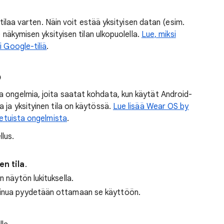
ä tilaa varten. Näin voit estää yksityisen datan (esim.
) näkymisen yksityisen tilan ulkopuolella.
Lue, miksi
i Google-tiliä
.
o
a ongelmia, joita saatat kohdata, kun käytät Android-
 ja yksityinen tila on käytössä.
Lue lisää Wear OS by
netuista ongelmista
.
lus.
en tila
.
n näytön lukituksella.
 sinua pyydetään ottamaan se käyttöön.