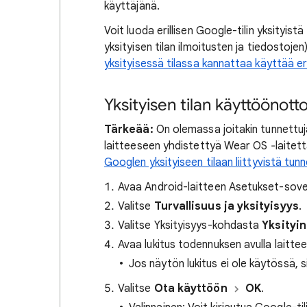
käyttäjänä.
Voit luoda erillisen Google-tilin yksityist
yksityisen tilan ilmoitusten ja tiedostojen
yksityisessä tilassa kannattaa käyttää er
Yksityisen tilan käyttöönott
Tärkeää:
On olemassa joitakin tunnettuj
laitteeseen yhdistettyä Wear OS ‐laitetta
Googlen yksityiseen tilaan liittyvistä tun
Avaa Android-laitteen Asetukset-sovel
Valitse
Turvallisuus ja yksityisyys
.
Valitse Yksityisyys-kohdasta
Yksityin
Avaa lukitus todennuksen avulla laittee
Jos näytön lukitus ei ole käytössä,
Valitse
Ota käyttöön
OK
.