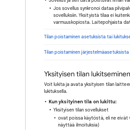
Sovellus ja sen data poistuvat ilman v
Jos sovellus synkronoi dataa pilvipal
sovelluksiin. Yksityistä tilaa ei kuit
varmuuskopiosta. Laitepohjaista dat
Tilan poistaminen asetuksista tai lukituks
Tilan poistaminen järjestelmäasetuksista l
Yksityisen tilan lukitsemine
Voit lukita ja avata yksityisen tilan laitte
lukituksella.
Kun yksityinen tila on lukittu:
Yksityisen tilan sovellukset
ovat poissa käytöstä, eli ne eivät v
näyttää ilmoituksia)