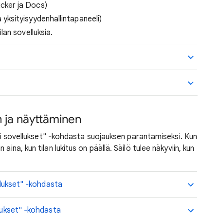
cker ja Docs)
 yksityisyydenhallintapaneeli)
lan sovelluksia.
en ja näyttäminen
ikki sovellukset" ‐kohdasta suojauksen parantamiseksi. Kun
aina, kun tilan lukitus on päällä. Säilö tulee näkyviin, kun
ellukset" ‐kohdasta
llukset" ‐kohdasta