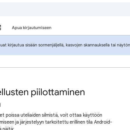
Apua kirjautumiseen
haluat kirjautua sisään sormenjäljellä, kasvojen skannauksella tai näyt
llusten piilottaminen
a
et poissa uteliaiden silmistä, voit ottaa käyttöön
miseen ja järjestelyyn tarkoitettu erillinen tila Android-
ä näitä: