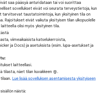
 eivät saa pääsyä anturidataan tai voi suorittaa
eelliset sovellukset eivät voi seurata terveystietoja, kun
et tarvitsevat taustatoimintoja, kun yksityinen tila on
laa. Rajoitukset eivät vaikuta yksityisen tilan ulkopuolelle
laitteella olisi myös yksityinen tila.
tästä
asta, viimeaikaisista katselukerroista,
icker ja Docs) ja asetuksista (esim. lupa-asetukset ja
tu:
tukset laitteellasi.
tä tilasta, näet tilan kuvakkeen
.
tilaan.
Lue lisää sovelluksen asentamisesta yksityiseen
sisällön näistä: