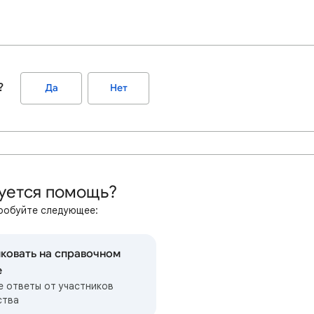
?
Да
Нет
уется помощь?
робуйте следующее:
ковать на справочном
е
е ответы от участников
ства