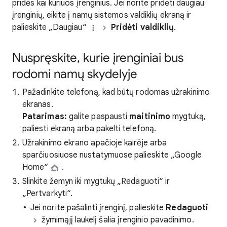
pridės kai kuriuos įrenginius. Jei norite pridėti daugiau
įrenginių, eikite į namų sistemos valdiklių ekraną ir
palieskite „Daugiau“
Pridėti valdiklių
.
Nuspręskite, kurie įrenginiai bus
rodomi namų skydelyje
Pažadinkite telefoną, kad būtų rodomas užrakinimo
ekranas.
Patarimas:
galite paspausti
maitinimo
mygtuką,
paliesti ekraną arba pakelti telefoną.
Užrakinimo ekrano apačioje kairėje arba
sparčiuosiuose nustatymuose palieskite „Google
Home“
.
Slinkite žemyn iki mygtukų „Redaguoti“ ir
„Pertvarkyti“.
Jei norite pašalinti įrenginį, palieskite
Redaguoti
žymimąjį laukelį šalia įrenginio pavadinimo.