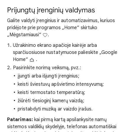
Prijungtų įrenginių valdymas
Galite valdyti įrenginius ir automatizavimus, kuriuos
pridėjote prie programos „Home“ skirtuko
„Mėgstamiausi“
.
Užrakinimo ekrano apačioje kairėje arba
sparčiuosiuose nustatymuose palieskite „Google
Home“
.
Pasirinkite norimą veiksmą, pvz.:
įjungti arba išjungti įrenginius;
keisti šviestuvų apšvietimo intensyvumą;
keisti termostato temperatūrą;
žiūrėti tiesioginį kamerų vaizdą;
pristabdyti muziką ar vaizdo įrašus.
Patarimas:
kai pirmą kartą apsilankysite namų
sistemos valdiklių skydelyje, telefonas automatiškai