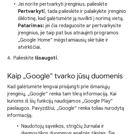
Jei norite pertvarkyti įrenginius, palieskite
Pertvarkyti
, tada palieskite ir palaikykite įrenginio
išklotinę, kad galėtumėte ją nuvilkti į norimą vietą.
Patarimas:
jei čia redaguosite ar pertvarkysite
įrenginius, jie taip pat bus atnaujinti programos
„Google Home“ mėgstamiausių skirtuke ir
atvirkščiai.
Palieskite
Išsaugoti
.
Kaip „Google“ tvarko jūsų duomenis
Kad galėtumėte lengvai prisijungti prie išmaniųjų
įrenginių, „Google“ renka tam tikrą informaciją. Kai
kurioms iš šių funkcijų naudojamos „Google Play“
paslaugos. Pavyzdžiui, „Google“ renka toliau nurodytą
informaciją.
Naudotojų sąveikos, strigčių žurnalai ir
diagnostikos duomenys analizės tikslais. Šie