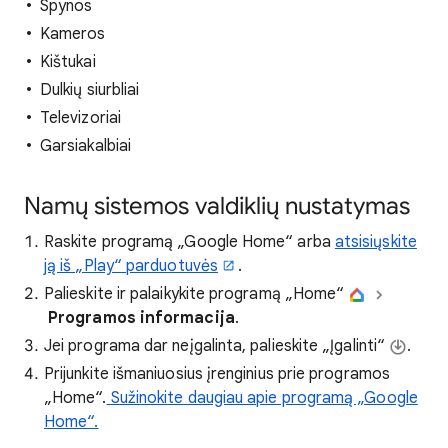
Spynos
Kameros
Kištukai
Dulkių siurbliai
Televizoriai
Garsiakalbiai
Namų sistemos valdiklių nustatymas
Raskite programą „Google Home“ arba
atsisiųskite
ją iš „Play“ parduotuvės
.
Palieskite ir palaikykite programą „Home“
Programos informacija
.
Jei programa dar neįgalinta, palieskite „Įgalinti“
.
Prijunkite išmaniuosius įrenginius prie programos
„Home“.
Sužinokite daugiau apie programą „Google
Home“.