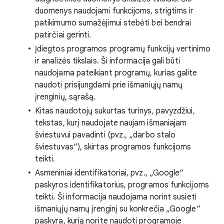
duomenys naudojami funkcijoms, strigtims ir
patikimumo sumažėjimui stebėti bei bendrai
patirčiai gerinti.
Įdiegtos programos programų funkcijų vertinimo
ir analizės tikslais. Ši informacija gali būti
naudojama pateikiant programų, kurias galite
naudoti prisijungdami prie išmaniųjų namų
įrenginių, sąrašą.
Kitas naudotojų sukurtas turinys, pavyzdžiui,
tekstas, kurį naudojate naujam išmaniajam
šviestuvui pavadinti (pvz., „darbo stalo
šviestuvas“), skirtas programos funkcijoms
teikti.
Asmeniniai identifikatoriai, pvz., „Google“
paskyros identifikatorius, programos funkcijoms
teikti. Ši informacija naudojama norint susieti
išmaniųjų namų įrenginį su konkrečia „Google“
paskyra, kurią norite naudoti programoje