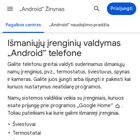
„Android“ Žinynas
Prisijungti
Pagalbos centras
„Android“ naudojimo pradžia
Išmaniųjų įrenginių valdymas
„Android“ telefone
Galite telefonu greitai valdyti suderinamus išmaniųjų
namų įrenginius, pvz., termostatus, šviestuvus, spynas
ir kameras. Galite juos įjungti arba išjungti ir pakeisti kai
kuriuos nustatymus neatidarę programos.
Namų sistemos valdikliai veikia su įrenginiais, kuriuos
esate prijungę prie programos „Google Home“
.
Toliau pateikiami kai kurie galimi išmanieji įrenginiai.
Šviestuvai
Termostatai